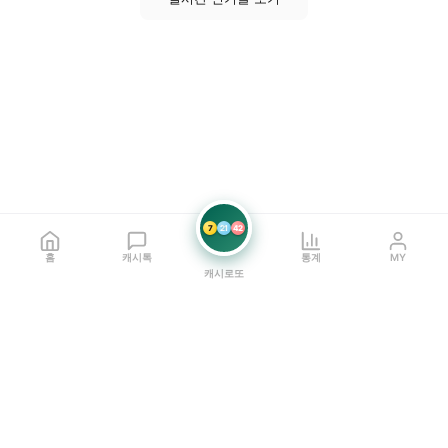
7
21
42
홈
캐시톡
통계
MY
캐시로또