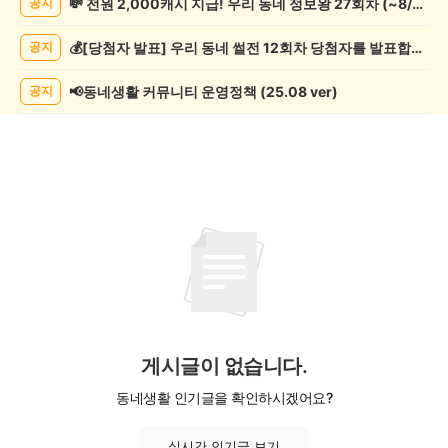
💸 전원 2,000캐시 지급! 우리 동네 정보왕 27회차 (~8/10)
공지
임
게
💰[당첨자 발표] 우리 동네 썰전 12회차 당첨자를 발표합니다!
공지
시
글
목
📢동네생활 커뮤니티 운영정책 (25.08 ver)
공지
록
게시글이 없습니다.
동네생활 인기글을 확인하시겠어요?
실시간 인기글 보기