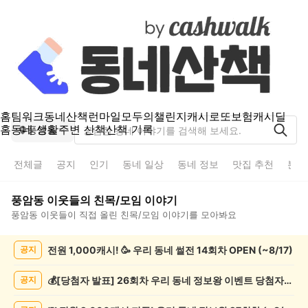
홈
팀워크
동네산책
런마일
모두의챌린지
캐시로또
보험
캐시딜
홈
동네 생활
주변 산책
산책 기록
풍암동
전체글
공지
인기
동네 일상
동네 정보
맛집 추천
분실
풍암동
이웃들의
친목/모임
이야기
풍암동
이웃들이 직접 올린
친목/모임
이야기를 모아봐요
풍
전원 1,000캐시! 🥳 우리 동네 썰전 14회차 OPEN (~8/17)
공지
암
동
친
💰[당첨자 발표] 26회차 우리 동네 정보왕 이벤트 당첨자를 발표합니다!
공지
목/
모