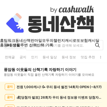
홈
팀워크
동네산책
런마일
모두의챌린지
캐시로또
보험
캐시딜
홈
동네 생활
주변 산책
산책 기록
풍암동
전체글
공지
인기
동네 일상
동네 정보
맛집 추천
분실
풍암동
이웃들의
산책기록 자랑하기
이야기
풍암동
이웃들이 직접 올린
산책기록 자랑하기
이야기를 모아봐요
풍
전원 1,000캐시! 🥳 우리 동네 썰전 14회차 OPEN (~8/17)
공지
암
동
산
💰[당첨자 발표] 26회차 우리 동네 정보왕 이벤트 당첨자를 발표합니다!
공지
책
기