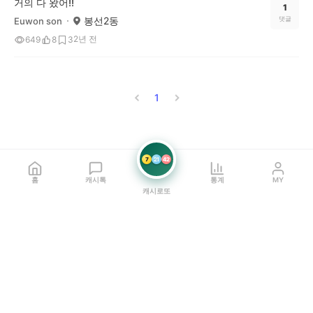
거의 다 왔어!!
1
봉선2동
댓글
Euwon son
2년 전
649
8
3
1
7
21
42
홈
캐시톡
통계
MY
캐시로또