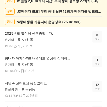
💸 전원 2,000캐시 지급! 우리 동네 정보왕 27회차 (~8/10)
공지
록
자
💰[당첨자 발표] 우리 동네 썰전 12회차 당첨자를 발표합니다!
공지
랑
하
기
📢동네생활 커뮤니티 운영정책 (25.08 ver)
공지
게
시
2025년도 열심히 산책중입니다.
글
0
지산1동
댓글
은가람
목
록
1년 전
751
7
2
힘내자 아자아자!! 내년에도 열심히 산책하자^^
1
지산1동
댓글
은가람
1년 전
995
12
5
지난주 산책보상 못받았어요
17
운남동
댓글
진실의 종
2년 전
1.8천
82
20