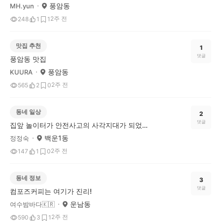
풍암동
MH.yun
2주 전
248
1
1
맛집 추천
1
댓글
풍암동 맛집
풍암동
KUURA
2주 전
565
2
0
동네 일상
2
댓글
집앞 놀이터가 안전사고의 사각지대가 되었네요!
백운1동
정정숙
2주 전
147
1
0
동네 정보
3
댓글
컴포즈커피는 여기가 진리!
운남동
여수밤바다🇰🇷
2주 전
590
3
1