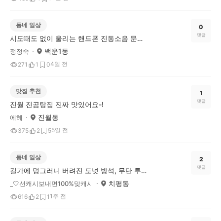
동네 일상
0
댓글
시도때도 없이 울리는 핸드폰 진동소음 문제가 심각하네요.
백운1동
정정숙
4일 전
271
1
0
맛집 추천
1
댓글
진월 진곰탕집 진짜 맛있어요-!
진월동
에헤
5일 전
375
2
5
동네 일상
2
댓글
길가에 덩그러니 버려진 도넛 방석, 무단 투기 정말 너무하네요
치평동
_🤍선캐시보내면100%맞캐시
1주 전
616
2
1