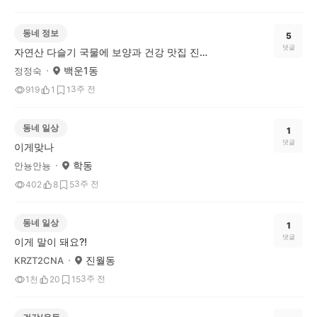
동네 정보
5
댓글
자연산 다슬기 국물에 보양과 건강 맛집 진월다슬기!
백운1동
정정숙
3주 전
919
1
1
동네 일상
1
댓글
이게맞나
학동
안뇽안뇽
3주 전
402
8
5
동네 일상
1
댓글
이게 말이 돼요?!
진월동
KRZT2CNA
3주 전
1천
20
15