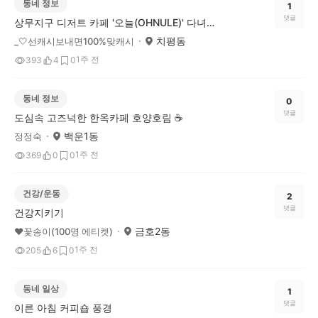
동네 정보
1
댓글
상무지구 디저트 카페 '오늘(OHNULE)' 다녀왔어요!
치평동
_🤍선캐시보내면100%맞캐시
1주 전
393
4
0
동네 정보
0
댓글
도심속 고즈넉한 한옥카페 호양호림 ☕️
백운1동
정정숙
1주 전
369
0
0
건강/운동
2
댓글
건강지키기
금호2동
❤꽃송이(100명 에티켓)
1주 전
205
6
0
동네 일상
1
댓글
이른 아침 커피숍 풍경