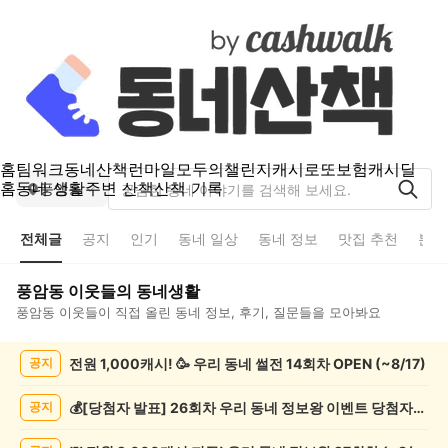
홈
팀워크
동네산책
런마일
모두의챌린지
캐시로또
보험
캐시딜
홈
동네 생활
주변 산책
산책 기록
풍암동
전체글
공지
인기
동네 일상
동네 정보
맛집 추천
분실
풍암동
이웃들의 동네생활
풍암동
이웃들이 직접 올린 동네 정보, 후기, 질문들을 모아봐요
풍
전원 1,000캐시! 🥳 우리 동네 썰전 14회차 OPEN (~8/17)
공지
암
동
전
💰[당첨자 발표] 26회차 우리 동네 정보왕 이벤트 당첨자를 발표합니다!
공지
체
글