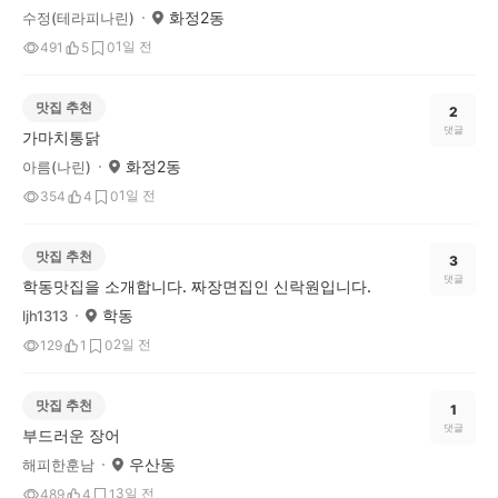
화정2동
수정(테라피나린)
1일 전
491
5
0
맛집 추천
2
댓글
가마치통닭
화정2동
아름(나린)
1일 전
354
4
0
맛집 추천
3
댓글
학동맛집을 소개합니다. 짜장면집인 신락원입니다.
학동
ljh1313
2일 전
129
1
0
맛집 추천
1
댓글
부드러운 장어
우산동
해피한훈남
3일 전
489
4
1