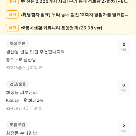
💸 전원 2,000캐시 지급! 우리 동네 정보왕 27회차 (~8/10)
공지
게
시
💰[당첨자 발표] 우리 동네 썰전 12회차 당첨자를 발표합니다!
공지
글
목
록
📢동네생활 커뮤니티 운영정책 (25.08 ver)
공지
맛집 추천
2
댓글
월산동 인생 맛집 추천합니다🫶
월산동
짱구
1일 전
248
0
0
건강/운동
0
댓글
화정동 피부관리
화정2동
KiSuzy
1일 전
439
4
1
맛집 추천
2
댓글
화정동 누나김밥