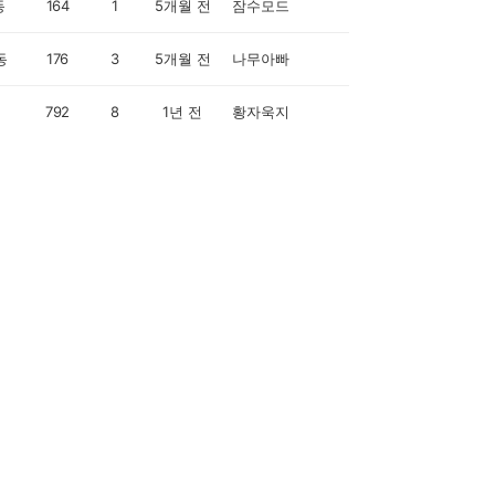
동
164
1
5개월 전
잠수모드
동
176
3
5개월 전
나무아빠
792
8
1년 전
황자욱지