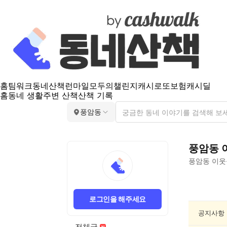
홈
팀워크
동네산책
런마일
모두의챌린지
캐시로또
보험
캐시딜
홈
동네 생활
주변 산책
산책 기록
풍암동
풍암동
풍암동
이웃
풍
암
로그인을 해주세요
동
반
공지사항
려
전체글