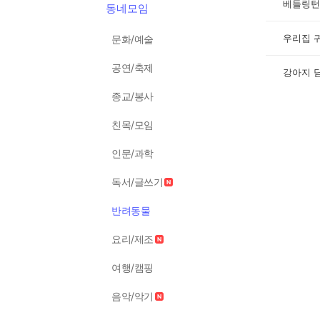
베들링턴
동네모임
우리집 
문화/예술
공연/축제
강아지 
종교/봉사
친목/모임
인문/과학
독서/글쓰기
반려동물
요리/제조
여행/캠핑
음악/악기