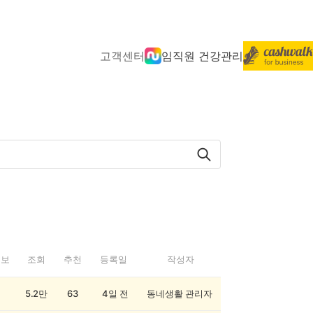
고객센터
임직원 건강관리
정보
조회
추천
등록일
작성자
5.2만
63
4일 전
동네생활 관리자