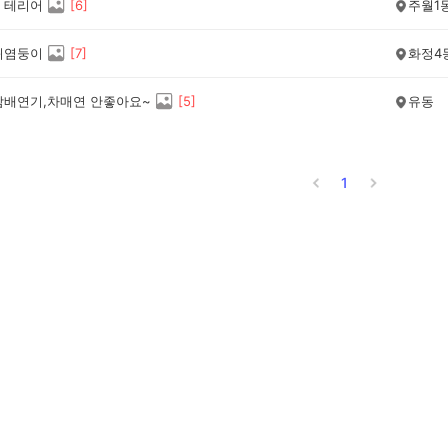
 테리어
[
6
]
주월1
귀염둥이
[
7
]
화정4
담배연기,차매연 안좋아요~
[
5
]
유동
1