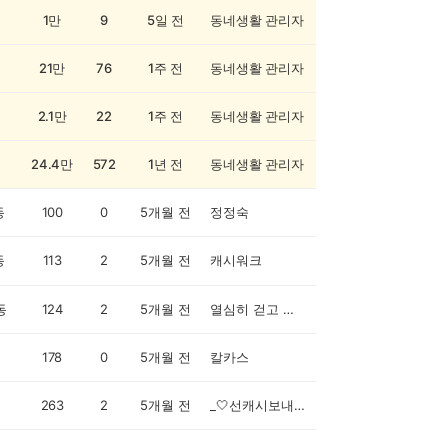
1만
9
5일 전
동네생활 관리자
21만
76
1주 전
동네생활 관리자
2.1만
22
1주 전
동네생활 관리자
24.4만
572
1년 전
동네생활 관리자
동
100
0
5개월 전
정정숙
동
113
2
5개월 전
캐시워크
동
124
2
5개월 전
열심히 걷고 행복하세요~~
178
0
5개월 전
칼카스
263
2
5개월 전
_🤍선캐시보내면100%맞캐시