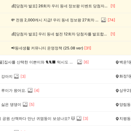
💰[당첨자 발표] 26회차 우리 동네 정보왕 이벤트 당첨자를 발표합니다!
[
1
]
💸 전원 2,000캐시 지급! 우리 동네 정보왕 27회차 (~8/10)
[
74
]
💰[당첨자 발표] 우리 동네 썰전 12회차 당첨자를 발표합니다!
[
1
]
📢동네생활 커뮤니티 운영정책 (25.08 ver)
[
31
]
[반려 동물]집사를 산택한 이쁜이와 🐈🐈‍⬛ 턱시도 모자냥이들!
[
6
]
백운1
화정1
 강아지
[
3
]
 루이가 왔어요.
[
4
]
상무2
 싫은 댕댕이
[
5
]
양림동
 공원 산책하다 만난 귀염둥이 보셨나요? 🐱
[
3
]
치평동