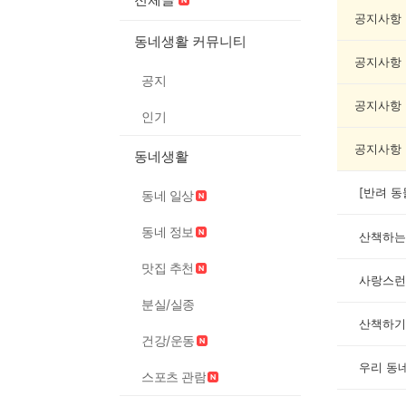
동
물
공지사항
게
동네생활 커뮤니티
시
공지사항
글
공지
목
록
공지사항
인기
공지사항
동네생활
동네 일상
동네 정보
산책하는
맛집 추천
사랑스런
분실/실종
산책하기
건강/운동
우리 동네
스포츠 관람