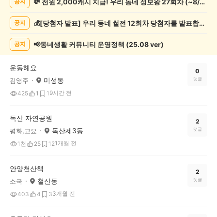
💸 전원 2,000캐시 지급! 우리 동네 정보왕 27회차 (~8/10)
공지
동
게
💰[당첨자 발표] 우리 동네 썰전 12회차 당첨자를 발표합니다!
공지
시
글
목
📢동네생활 커뮤니티 운영정책 (25.08 ver)
공지
록
운동해요
0
미성동
댓글
김영주
9시간 전
425
1
1
독산 자연공원
2
독산제3동
댓글
평화,고요
1개월 전
1천
25
12
안양천산책
2
철산동
댓글
소국
3개월 전
403
4
3