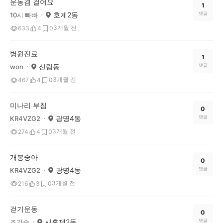
운동겸 걸어요
1
호계2동
댓글
10시 빠빠
3개월 전
633
4
0
병원진료
1
신림동
댓글
won
3개월 전
467
4
0
미나리 부침
0
광명4동
댓글
KR4VZG2
3개월 전
274
4
0
개봉숭아
0
광명4동
댓글
KR4VZG2
3개월 전
216
3
0
걷기운동
0
시흥제2동
댓글
조기순