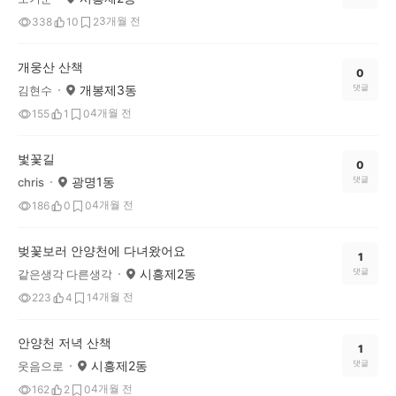
3개월 전
338
10
2
개웅산 산책
0
개봉제3동
댓글
김현수
4개월 전
155
1
0
벛꽃길
0
광명1동
댓글
chris
4개월 전
186
0
0
벚꽃보러 안양천에 다녀왔어요
1
시흥제2동
댓글
같은생각 다른생각
4개월 전
223
4
1
안양천 저녁 산책
1
시흥제2동
댓글
웃음으로
4개월 전
162
2
0