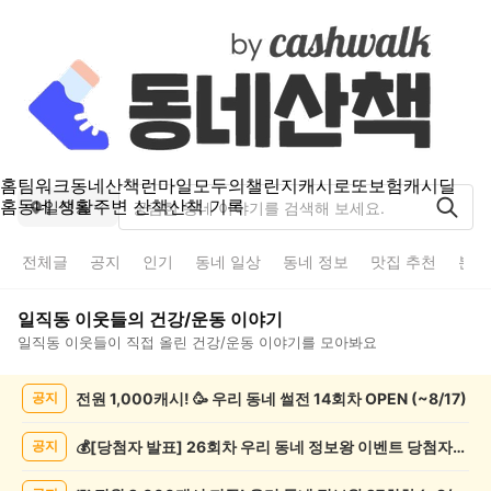
홈
팀워크
동네산책
런마일
모두의챌린지
캐시로또
보험
캐시딜
홈
동네 생활
주변 산책
산책 기록
일직동
전체글
공지
인기
동네 일상
동네 정보
맛집 추천
분실
일직동
이웃들의
건강/운동
이야기
일직동
이웃들이 직접 올린
건강/운동
이야기를 모아봐요
일
전원 1,000캐시! 🥳 우리 동네 썰전 14회차 OPEN (~8/17)
공지
직
동
건
💰[당첨자 발표] 26회차 우리 동네 정보왕 이벤트 당첨자를 발표합니다!
공지
강/
운