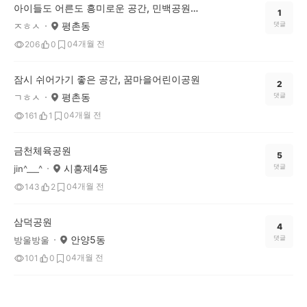
아이들도 어른도 흥미로운 공간, 민백공원의 특별한 놀이터
1
평촌동
댓글
ㅈㅎㅅ
4개월 전
206
0
0
잠시 쉬어가기 좋은 공간, 꿈마을어린이공원
2
평촌동
댓글
ㄱㅎㅅ
4개월 전
161
1
0
금천체육공원
5
시흥제4동
댓글
jin^___^
4개월 전
143
2
0
삼덕공원
4
안양5동
댓글
방울방울
4개월 전
101
0
0