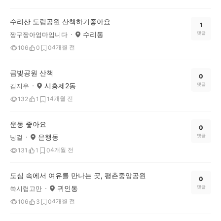
수리산 도립공원 산책하기좋아요
1
수리동
댓글
짱구짱아엄마입니다
4개월 전
106
0
0
금빛공원 산책
0
시흥제2동
댓글
김지우
4개월 전
132
1
1
운동 좋아요
0
은행동
댓글
닝걸
4개월 전
131
1
0
도심 속에서 여유를 만나는 곳, 평촌중앙공원
0
귀인동
댓글
쑥시렵고만
4개월 전
106
3
0