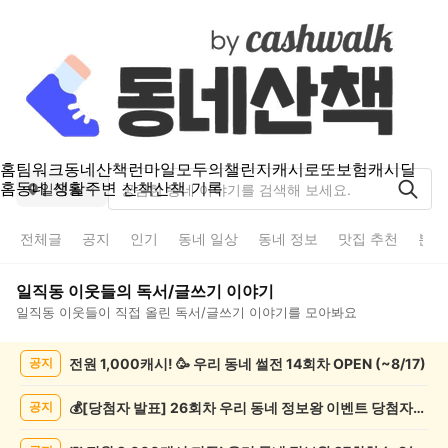
홈
팀워크
동네산책
런마일
모두의챌린지
캐시로또
보험
캐시딜
홈
동네 생활
주변 산책
산책 기록
일직동
전체글
공지
인기
동네 일상
동네 정보
맛집 추천
분실
일직동
이웃들의
독서/글쓰기
이야기
일직동
이웃들이 직접 올린
독서/글쓰기
이야기를 모아봐요
일
전원 1,000캐시! 🥳 우리 동네 썰전 14회차 OPEN (~8/17)
공지
직
동
독
💰[당첨자 발표] 26회차 우리 동네 정보왕 이벤트 당첨자를 발표합니다!
공지
서/
글