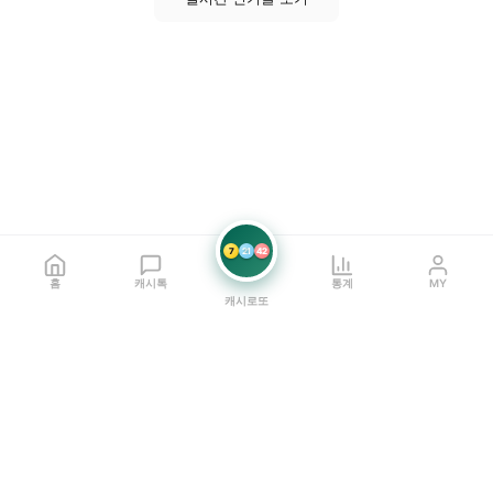
7
21
42
홈
캐시톡
통계
MY
캐시로또