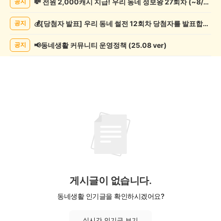
💸 전원 2,000캐시 지급! 우리 동네 정보왕 27회차 (~8/10)
공지
쓰
기
💰[당첨자 발표] 우리 동네 썰전 12회차 당첨자를 발표합니다!
공지
게
시
글
📢동네생활 커뮤니티 운영정책 (25.08 ver)
공지
목
록
게시글이 없습니다.
동네생활 인기글을 확인하시겠어요?
실시간 인기글 보기