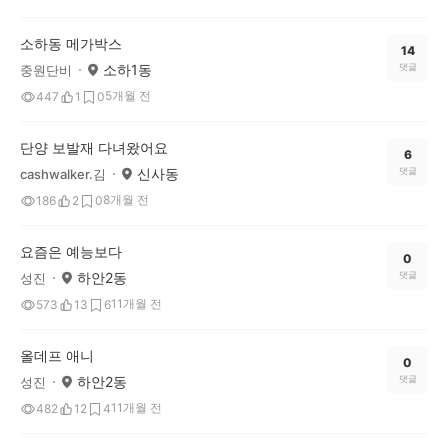
소하동 메가박스
14
소하1동
댓글
중원단비
5개월 전
447
1
0
단양 보발재 다녀왔어요
6
신사동
댓글
cashwalker.김
8개월 전
186
2
0
요즘은 예능보다
0
하안2동
댓글
성진
11개월 전
573
13
6
올데프 애니
0
하안2동
댓글
성진
11개월 전
482
12
4