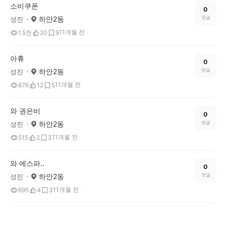
소비쿠폰
0
하안2동
댓글
성진
11개월 전
1.5천
20
9
아휴
0
하안2동
댓글
성진
11개월 전
876
12
5
와 권은비
0
하안2동
댓글
성진
11개월 전
515
2
3
와 에스파..
0
하안2동
댓글
성진
11개월 전
695
4
3