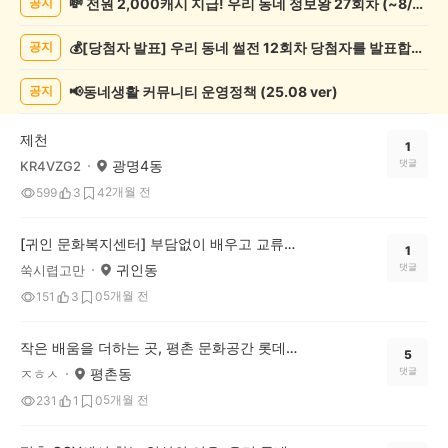
💸 전원 2,000캐시 지급! 우리 동네 정보왕 27회차 (~8/10)
공지
술
게
💰[당첨자 발표] 우리 동네 썰전 12회차 당첨자를 발표합니다!
공지
시
글
목
📢동네생활 커뮤니티 운영정책 (25.08 ver)
공지
록
제천
1
광명4동
댓글
KR4VZG2
2개월 전
599
3
4
[귀인 문화복지센터] 부담없이 배우고 교류할 수 있는 문화 공간
1
귀인동
댓글
쑥시렵고만
5개월 전
151
3
0
작은 배움을 더하는 곳, 평촌 문화공간 롯데문화센터
5
평촌동
댓글
ㅈㅎㅅ
5개월 전
231
1
0