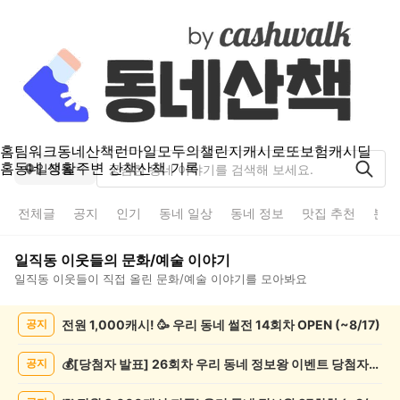
홈
팀워크
동네산책
런마일
모두의챌린지
캐시로또
보험
캐시딜
홈
동네 생활
주변 산책
산책 기록
일직동
전체글
공지
인기
동네 일상
동네 정보
맛집 추천
분실
일직동
이웃들의
문화/예술
이야기
일직동
이웃들이 직접 올린
문화/예술
이야기를 모아봐요
일
전원 1,000캐시! 🥳 우리 동네 썰전 14회차 OPEN (~8/17)
공지
직
동
문
💰[당첨자 발표] 26회차 우리 동네 정보왕 이벤트 당첨자를 발표합니다!
공지
화/
예