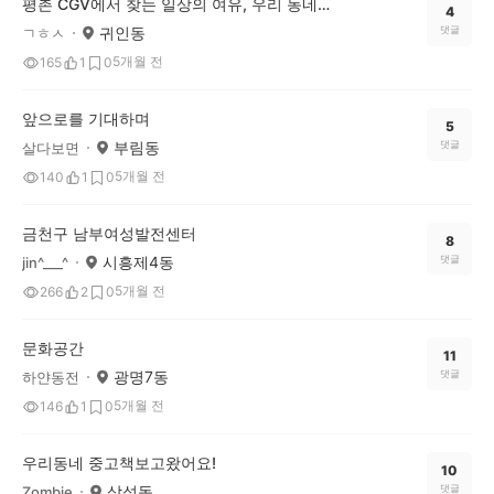
평촌 CGV에서 찾는 일상의 여유, 우리 동네 문화공간 이야기
4
귀인동
댓글
ㄱㅎㅅ
5개월 전
165
1
0
앞으로를 기대하며
5
부림동
댓글
살다보면
5개월 전
140
1
0
금천구 남부여성발전센터
8
시흥제4동
댓글
jin^___^
5개월 전
266
2
0
문화공간
11
광명7동
댓글
하얀동전
5개월 전
146
1
0
우리동네 중고책보고왔어요!
10
삼성동
댓글
Zombie