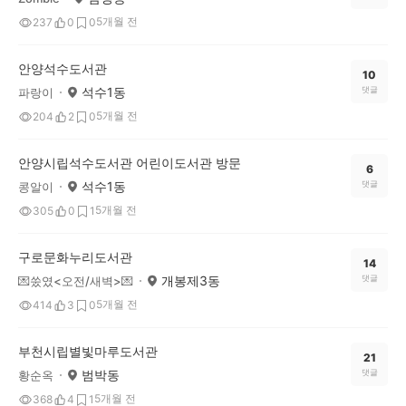
5개월 전
237
0
0
안양석수도서관
10
석수1동
댓글
파랑이
5개월 전
204
2
0
안양시립석수도서관 어린이도서관 방문
6
석수1동
댓글
콩알이
5개월 전
305
0
1
구로문화누리도서관
14
개봉제3동
댓글
💌쑸였<오전/새벽>💌
5개월 전
414
3
0
부천시립별빛마루도서관
21
범박동
댓글
황순옥
5개월 전
368
4
1