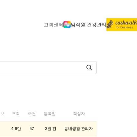
고객센터
임직원 건강관리
정보
조회
추천
등록일
작성자
4.9만
57
3일 전
동네생활 관리자