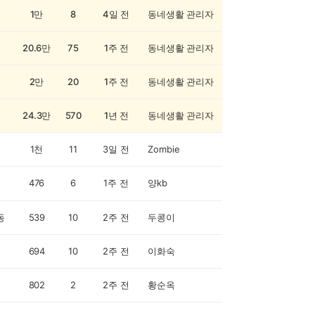
1만
8
4일 전
동네생활 관리자
20.6만
75
1주 전
동네생활 관리자
2만
20
1주 전
동네생활 관리자
24.3만
570
1년 전
동네생활 관리자
1천
11
3일 전
Zombie
476
6
1주 전
양kb
동
539
10
2주 전
두콩이
694
10
2주 전
이화숙
802
2
2주 전
황순옥