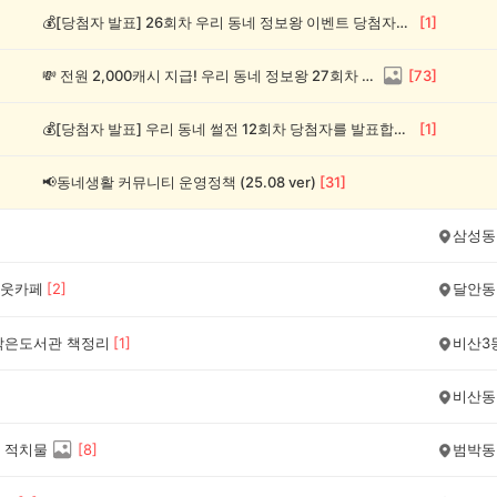
💰[당첨자 발표] 26회차 우리 동네 정보왕 이벤트 당첨자를 발표합니다!
[
1
]
💸 전원 2,000캐시 지급! 우리 동네 정보왕 27회차 (~8/10)
[
73
]
💰[당첨자 발표] 우리 동네 썰전 12회차 당첨자를 발표합니다!
[
1
]
📢동네생활 커뮤니티 운영정책 (25.08 ver)
[
31
]
삼성동
웃카페
[
2
]
달안동
작은도서관 책정리
[
1
]
비산3
비산동
 적치물
[
8
]
범박동