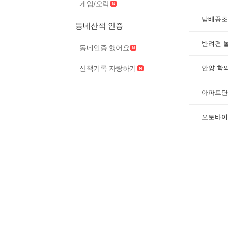
게임/오락
담배꽁초
동네산책 인증
반려견 놀
동네인증 했어요
안양 학
산책기록 자랑하기
아파트단
오토바이