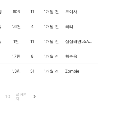
동
606
11
1개월 전
두여사
동
1.6천
4
1개월 전
혜리
동
1천
11
1개월 전
심심해연55A+cashwalk
1.7천
8
1개월 전
황순옥
1.3천
31
1개월 전
Zombie
끝 페이
10
지