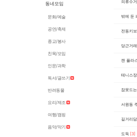
의류수거
동네모임
밖에 둔
문화/예술
공연/축제
전동키보
종교/봉사
당근거래
친목/모임
캔 플라
인문/과학
테니스장
독서/글쓰기
잠못드는
반려동물
요리/제조
서원동 
여행/캠핑
길거리담
음악/악기
도둑
[
3
]