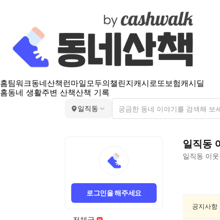
홈
팀워크
동네산책
런마일
모두의챌린지
캐시로또
보험
캐시딜
홈
동네 생활
주변 산책
산책 기록
일직동
일직동
일직동
이웃
일
직
로그인을 해주세요
동
동
공지사항
네
전체글