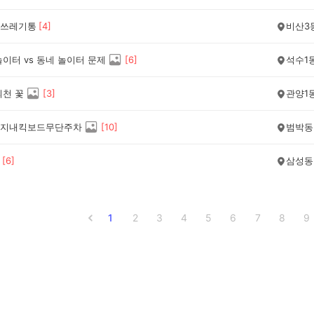
쓰레기통
[
4
]
비산3
이터 vs 동네 놀이터 문제
[
6
]
석수1
의천 꽃
[
3
]
관양1
지내킥보드무단주차
[
10
]
범박동
[
6
]
삼성동
1
2
3
4
5
6
7
8
9