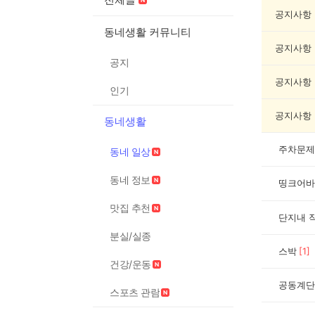
일
상
공지사항
게
동네생활 커뮤니티
시
공지사항
글
공지
목
록
공지사항
인기
공지사항
동네생활
주차문제
동네 일상
동네 정보
띵크어바
맛집 추천
단지내 
분실/실종
스박
[
1
]
건강/운동
공동계단
스포츠 관람