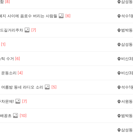
함
[
8
]
삼성동
 폐지 사이에 음료수 버리는 사람들
[
6
]
석수1
드길거리주차
[
7
]
범박동
[
1
]
삼성동
스틱 수거
[
6
]
비산3
 운동소리
[
4
]
비산3
 여름밤 동네 라디오 소리
[
5
]
석수1
주차문제!
[
7
]
서원동
배꽁초
[
10
]
범박동
삼성동