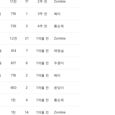
1.1천
17
2주 전
Zombie
동
716
1
3주 전
혜리
729
3
4주 전
황순옥
1.2천
21
1개월 전
Zombie
동
414
7
1개월 전
채명실
동
817
6
1개월 전
두콩이
동
718
2
1개월 전
혜리
650
2
1개월 전
윤딩이
1천
4
1개월 전
황순옥
1천
14
1개월 전
Zombie