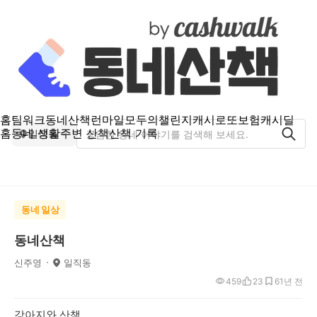
홈
팀워크
동네산책
런마일
모두의챌린지
캐시로또
보험
캐시딜
홈
동네 생활
주변 산책
산책 기록
일직동
동네 일상
동네산책
신주영
일직동
459
23
6
1년 전
강아지와 산책