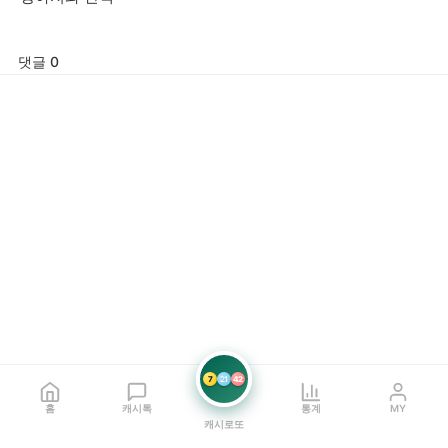
댓글 0
7
21
42
홈
캐시톡
통계
MY
캐시로또