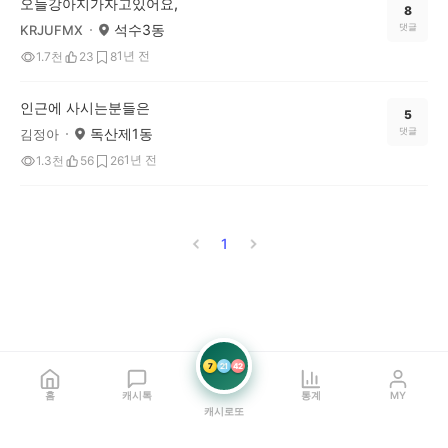
오늘강아지가자고있어요,
8
석수3동
댓글
KRJUFMX
1년 전
1.7천
23
8
인근에 사시는분들은
5
독산제1동
댓글
김정아
1년 전
1.3천
56
26
1
7
21
42
홈
캐시톡
통계
MY
캐시로또