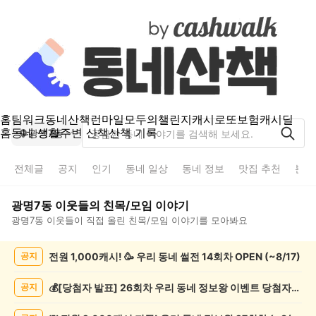
홈
팀워크
동네산책
런마일
모두의챌린지
캐시로또
보험
캐시딜
홈
동네 생활
주변 산책
산책 기록
광명7동
전체글
공지
인기
동네 일상
동네 정보
맛집 추천
분실
광명7동
이웃들의
친목/모임
이야기
광명7동
이웃들이 직접 올린
친목/모임
이야기를 모아봐요
광
전원 1,000캐시! 🥳 우리 동네 썰전 14회차 OPEN (~8/17)
공지
명
7
동
💰[당첨자 발표] 26회차 우리 동네 정보왕 이벤트 당첨자를 발표합니다!
공지
친
목/