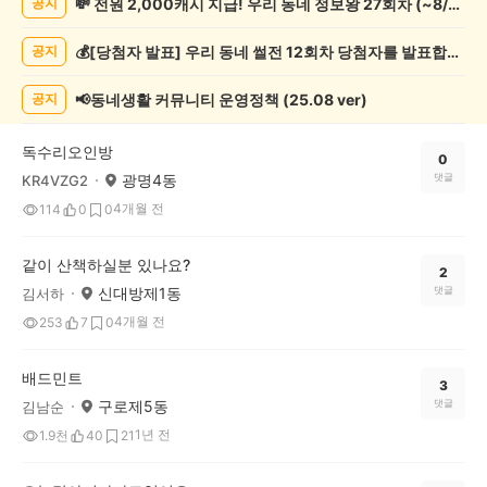
💸 전원 2,000캐시 지급! 우리 동네 정보왕 27회차 (~8/10)
공지
모
임
💰[당첨자 발표] 우리 동네 썰전 12회차 당첨자를 발표합니다!
공지
게
시
글
📢동네생활 커뮤니티 운영정책 (25.08 ver)
공지
목
록
독수리오인방
0
광명4동
댓글
KR4VZG2
4개월 전
114
0
0
같이 산책하실분 있나요?
2
신대방제1동
댓글
김서하
4개월 전
253
7
0
배드민트
3
구로제5동
댓글
김남순
1년 전
1.9천
40
21