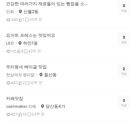
건강한 여러가지 재료들이 있는 빵집을 소개해요
3
신월2동
댓글
민희
2주 전
360
1
0
요거트 프레스는 맛있어요
3
하안1동
댓글
LEO
2주 전
1천
8
4
우리동네 베이글 맛집
2
철산동
댓글
천상여자 영이맘
2주 전
467
2
0
카페맛집
3
당산동4가
댓글
cashwalker 리베
3주 전
607
10
0