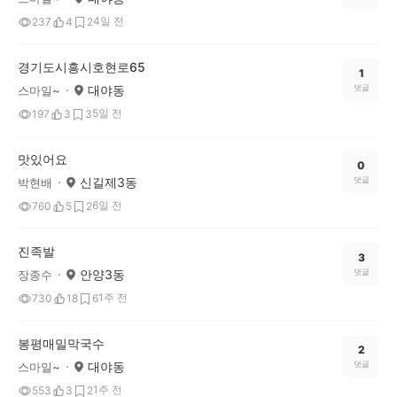
4일 전
237
4
2
경기도시흥시호현로65
1
대야동
댓글
스마일~
5일 전
197
3
3
맛있어요
0
신길제3동
댓글
박현배
6일 전
760
5
2
진족발
3
안양3동
댓글
장종수
1주 전
730
18
6
봉평매밀막국수
2
대야동
댓글
스마일~
1주 전
553
3
2