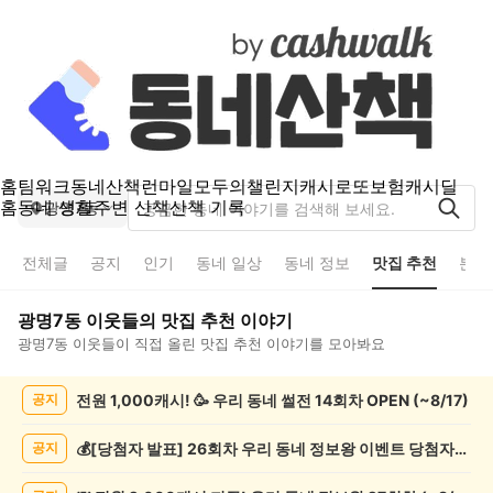
홈
팀워크
동네산책
런마일
모두의챌린지
캐시로또
보험
캐시딜
홈
동네 생활
주변 산책
산책 기록
광명7동
전체글
공지
인기
동네 일상
동네 정보
맛집 추천
분실
광명7동
이웃들의
맛집 추천
이야기
광명7동
이웃들이 직접 올린
맛집 추천
이야기를 모아봐요
광
전원 1,000캐시! 🥳 우리 동네 썰전 14회차 OPEN (~8/17)
공지
명
7
동
💰[당첨자 발표] 26회차 우리 동네 정보왕 이벤트 당첨자를 발표합니다!
공지
맛
집