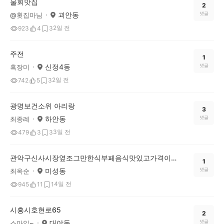
물회맛집
2
괴안동
댓글
@횟집마님
2일 전
923
4
3
주전
1
신정4동
댓글
흑장미
2일 전
742
5
3
광명보건소위 아리랑
3
하안동
댓글
최종례
3일 전
479
3
3
관악구신사시장옆조그만한식부페음식맛있고가격이구천원ㅅ인데요반찬은요일에따라틀리구요반찬다섯가지구요월요일수육하고된장국맛있구있어구요셋번갔는데맛갈났어요자주이용바람
1
미성동
댓글
최옥순
4일 전
945
11
1
시흥시호현로65
2
대야동
댓글
스마일~