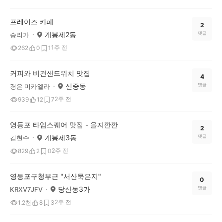
프레이즈 카페
2
개봉제2동
댓글
승리가
1주 전
262
0
1
커피와 비건샌드위치 맛집
4
신중동
댓글
경은 미카엘라
2주 전
939
12
7
영등포 타임스퀘어 맛집 - 을지깐깐
2
개봉제3동
댓글
김현수
2주 전
829
2
0
영등포구청부근 "서산묵은지"
0
당산동3가
댓글
KRXV7JFV
2주 전
1.2천
8
3