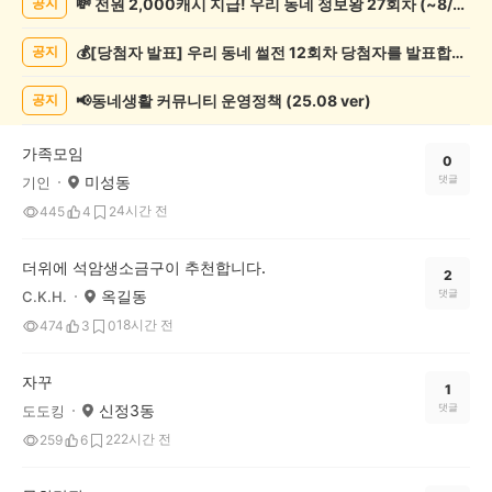
💸 전원 2,000캐시 지급! 우리 동네 정보왕 27회차 (~8/10)
공지
추
천
💰[당첨자 발표] 우리 동네 썰전 12회차 당첨자를 발표합니다!
공지
게
시
글
📢동네생활 커뮤니티 운영정책 (25.08 ver)
공지
목
록
가족모임
0
미성동
댓글
기인
4시간 전
445
4
2
더위에 석암생소금구이 추천합니다.
2
옥길동
댓글
C.K.H.
18시간 전
474
3
0
자꾸
1
신정3동
댓글
도도킹
22시간 전
259
6
2