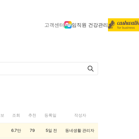
고객센터
임직원 건강관리
정보
조회
추천
등록일
작성자
6.7만
79
5일 전
동네생활 관리자