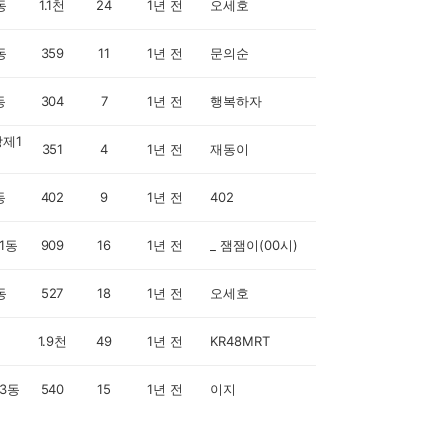
동
1.1천
24
1년 전
오세호
동
359
11
1년 전
문의순
동
304
7
1년 전
행복하자
제1
351
4
1년 전
재동이
동
402
9
1년 전
402
1동
909
16
1년 전
_ 잼잼이(00시)
동
527
18
1년 전
오세호
1.9천
49
1년 전
KR48MRT
3동
540
15
1년 전
이지