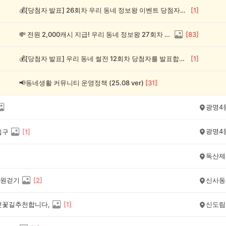
💰[당첨자 발표] 26회차 우리 동네 정보왕 이벤트 당첨자를 발표합니다!
[
1
]
💸 전원 2,000캐시 지급! 우리 동네 정보왕 27회차 (~8/10)
[
83
]
💰[당첨자 발표] 우리 동네 썰전 12회차 당첨자를 발표합니다!
[
1
]
📢동네생활 커뮤니티 운영정책 (25.08 ver)
[
31
]
광명4
광명4
입구
[
1
]
독산제
원걷기
[
2
]
신사동
벗꽃길추천합니다,
[
1
]
신도림