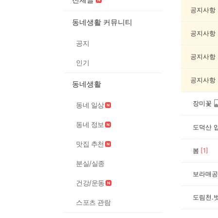
책
기
공지사항
록
동네생활 커뮤니티
자
공지사항
랑
공지
하
기
공지사항
인기
게
시
공지사항
동네생활
글
목
록
장미꽃
동네 일상
동네 정보
도덕산 
맛집 추천
봄
[
1
]
분실/실종
보라매공
건강/운동
도림천.
스포츠 관람