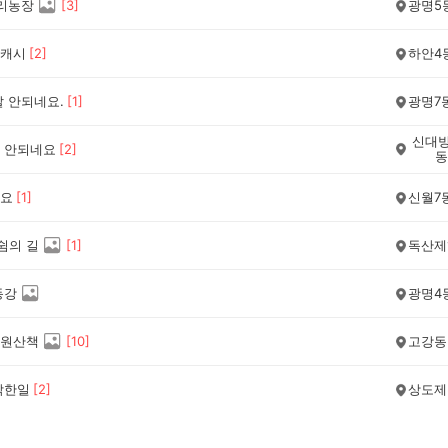
우리농장
[
3
]
광명5
캐시
[
2
]
하안4
잘 안되네요.
[
1
]
광명7
신대방
 안되네요
[
2
]
동
요
[
1
]
신월7
쉼의 길
[
1
]
독산제
동강
광명4
원산책
[
10
]
고강동
착한일
[
2
]
상도제