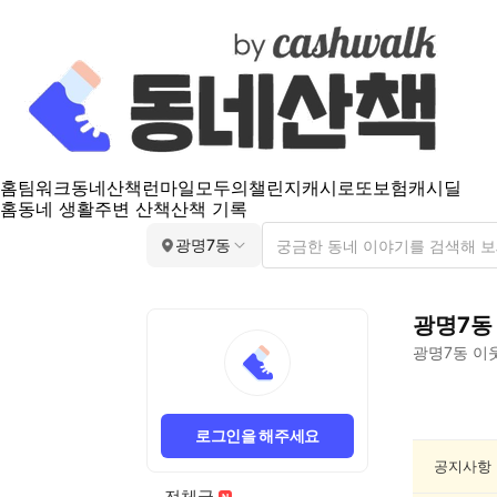
홈
팀워크
동네산책
런마일
모두의챌린지
캐시로또
보험
캐시딜
홈
동네 생활
주변 산책
산책 기록
광명7동
광명7동
광명7동
이웃
광
명
로그인을 해주세요
7
동
공지사항
산
전체글