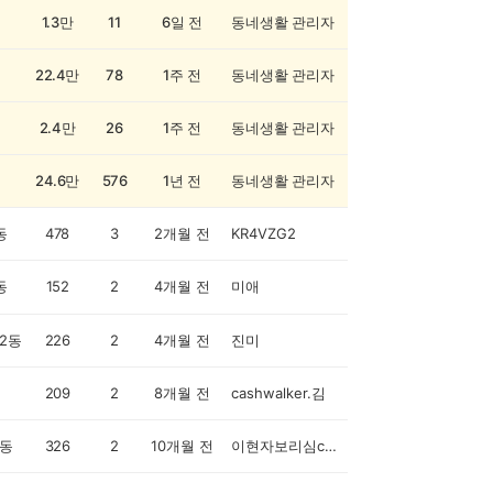
1.3만
11
6일 전
동네생활 관리자
22.4만
78
1주 전
동네생활 관리자
2.4만
26
1주 전
동네생활 관리자
24.6만
576
1년 전
동네생활 관리자
동
478
3
2개월 전
KR4VZG2
동
152
2
4개월 전
미애
2동
226
2
4개월 전
진미
209
2
8개월 전
cashwalker.김
동
326
2
10개월 전
이현자보리심cashwalker