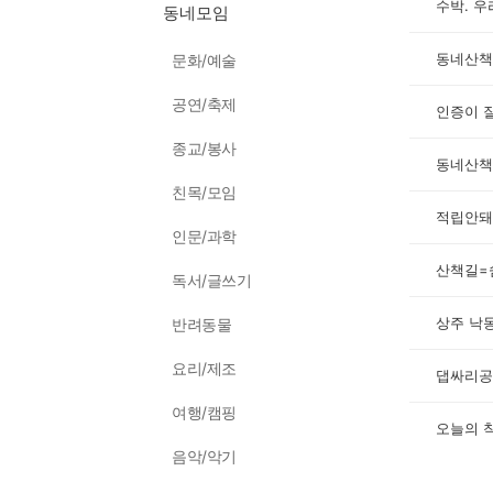
수박. 
동네모임
동네산책
문화/예술
공연/축제
인증이 
종교/봉사
동네산책
친목/모임
적립안돼
인문/과학
산책길=
독서/글쓰기
상주 낙
반려동물
요리/제조
댑싸리공
여행/캠핑
오늘의 
음악/악기