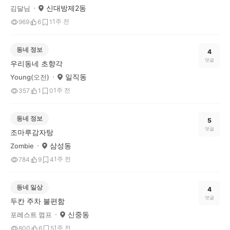
신대방제2동
김달님
1주 전
969
6
1
동네 정보
4
댓글
우리동네 초향각
일직동
Young(오전)
1주 전
357
1
0
동네 정보
5
댓글
조마루감자탕
삼성동
Zombie
1주 전
784
9
4
동네 일상
4
댓글
두칸 주차 불편함
신중동
포레스트 껌프
1주 전
800
6
5