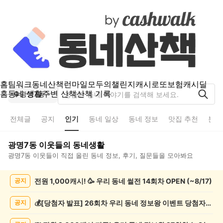
홈
팀워크
동네산책
런마일
모두의챌린지
캐시로또
보험
캐시딜
홈
동네 생활
주변 산책
산책 기록
광명7동
전체글
공지
인기
동네 일상
동네 정보
맛집 추천
분실
광명7동
이웃들의 동네생활
광명7동
이웃들이 직접 올린 동네 정보, 후기, 질문들을 모아봐요
광
전원 1,000캐시! 🥳 우리 동네 썰전 14회차 OPEN (~8/17)
공지
명
7
동
💰[당첨자 발표] 26회차 우리 동네 정보왕 이벤트 당첨자를 발표합니다!
공지
인
기