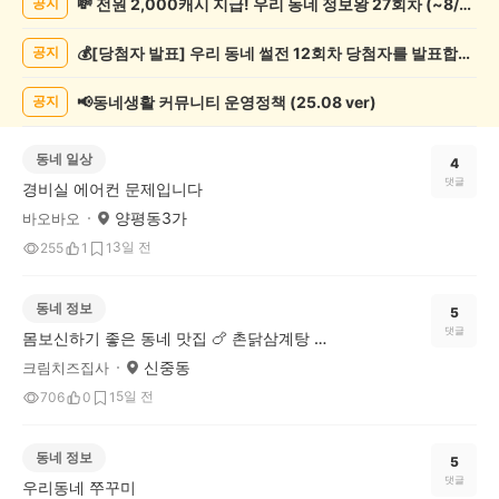
💸 전원 2,000캐시 지급! 우리 동네 정보왕 27회차 (~8/10)
공지
글
게
💰[당첨자 발표] 우리 동네 썰전 12회차 당첨자를 발표합니다!
공지
시
글
목
📢동네생활 커뮤니티 운영정책 (25.08 ver)
공지
록
동네 일상
4
댓글
경비실 에어컨 문제입니다
양평동3가
바오바오
3일 전
255
1
1
동네 정보
5
댓글
몸보신하기 좋은 동네 맛집 🍗 촌닭삼계탕 소개해요
신중동
크림치즈집사
5일 전
706
0
1
동네 정보
5
댓글
우리동네 쭈꾸미