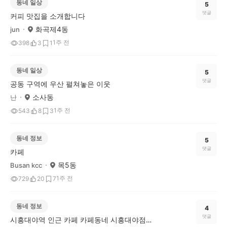
동네 일상
5
댓글
커피 맛집을 소개합니다
화곡제4동
jun
1주 전
398
3
1
동네 일상
5
댓글
공동 구역에 우산 펼쳐놓은 이웃
소사동
난
1주 전
543
8
3
동네 정보
5
댓글
카페
목5동
Busan kcc
1주 전
729
20
7
동네 정보
4
댓글
시흥대야역 인근 카페 카페동네 시흥대야점을 소개합니다