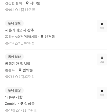
대야동
건강한 환이
2주 전
964
4
3
동네 정보
6
댓글
시흥카페모니 강추
신천동
💌하뉘<오전/새벽>💌
2주 전
757
2
0
동네 일상
8
댓글
공동계단 적치물
범박동
황순옥
2주 전
783
2
2
동네 일상
8
댓글
의류수거함
삼성동
Zombie
2주 전
1.1천
17
8