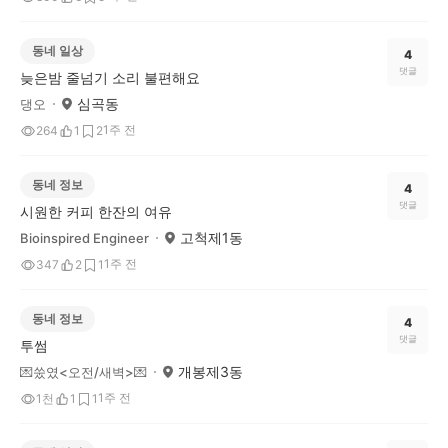
동네 일상
4
댓글
늦은밤 줄넘기 소리 불편해요
심곡동
댕오
1주 전
264
1
2
동네 정보
4
댓글
시원한 커피 한잔의 여유
고척제1동
Bioinspired Engineer
1주 전
347
2
1
동네 정보
4
댓글
투썸
개봉제3동
💌쑸였<오전/새벽>💌
1주 전
1천
1
1