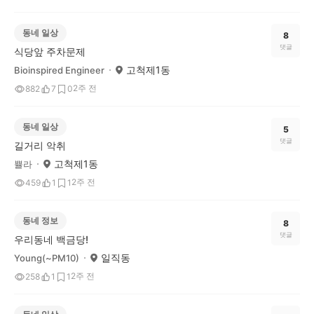
동네 일상
8
댓글
식당앞 주차문제
고척제1동
Bioinspired Engineer
2주 전
882
7
0
동네 일상
5
댓글
길거리 악취
고척제1동
쁄라
2주 전
459
1
1
동네 정보
8
댓글
우리동네 백금당!
일직동
Young(~PM10)
2주 전
258
1
1