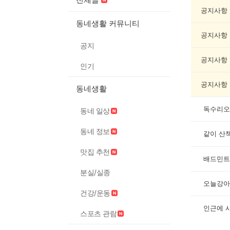
목/
모
공지사항
임
동네생활 커뮤니티
게
공지사항
시
공지
글
목
공지사항
인기
록
공지사항
동네생활
독수리오
동네 일상
동네 정보
같이 산
맛집 추천
배드민트
분실/실종
오늘강아
건강/운동
인근에 
스포츠 관람