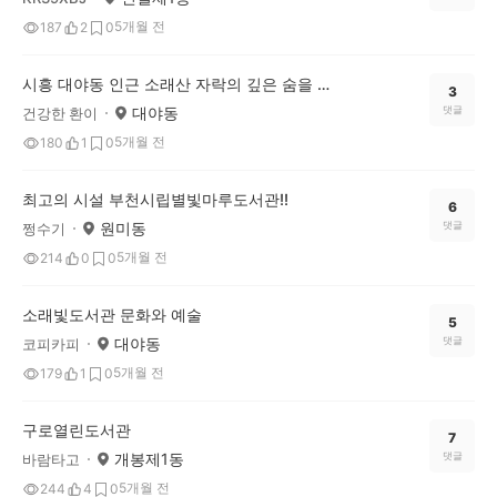
5개월 전
187
2
0
시흥 대야동 인근 소래산 자락의 깊은 숨을 간직한 더숲 소전미술관을 소개합니다!
3
대야동
댓글
건강한 환이
5개월 전
180
1
0
최고의 시설 부천시립별빛마루도서관!!
6
원미동
댓글
쩡수기
5개월 전
214
0
0
소래빛도서관 문화와 예술
5
대야동
댓글
코피카피
5개월 전
179
1
0
구로열린도서관
7
개봉제1동
댓글
바람타고
5개월 전
244
4
0