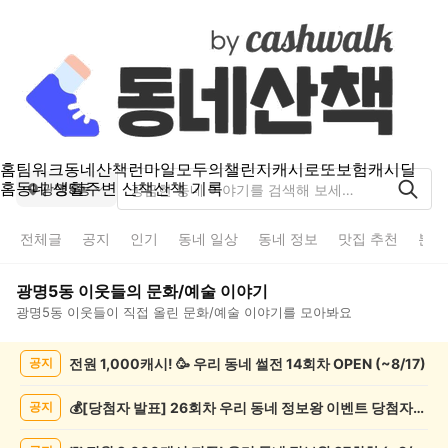
홈
팀워크
동네산책
런마일
모두의챌린지
캐시로또
보험
캐시딜
홈
동네 생활
주변 산책
산책 기록
광명5동
전체글
공지
인기
동네 일상
동네 정보
맛집 추천
분실
광명5동
이웃들의
문화/예술
이야기
광명5동
이웃들이 직접 올린
문화/예술
이야기를 모아봐요
광
전원 1,000캐시! 🥳 우리 동네 썰전 14회차 OPEN (~8/17)
공지
명
5
동
💰[당첨자 발표] 26회차 우리 동네 정보왕 이벤트 당첨자를 발표합니다!
공지
문
화/