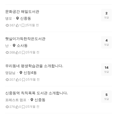
문화공간 해밀도서관
2
신중동
댓글
댕오
5개월 전
367
1
2
햇살이가득한작은도서관
4
소사동
댓글
난
5개월 전
268
0
0
우리동네 평생학습관을 소개합니다.
14
신정4동
댓글
영담님
5개월 전
207
0
0
신중동역 칙칙폭폭 도서관 소개합니다.
5
신중동
댓글
포레스트 껌프
5개월 전
276
0
0