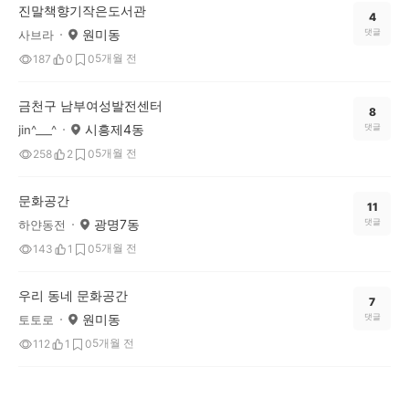
진말책향기작은도서관
4
원미동
댓글
사브라
5개월 전
187
0
0
금천구 남부여성발전센터
8
시흥제4동
댓글
jin^___^
5개월 전
258
2
0
문화공간
11
광명7동
댓글
하얀동전
5개월 전
143
1
0
우리 동네 문화공간
7
원미동
댓글
토토로
5개월 전
112
1
0