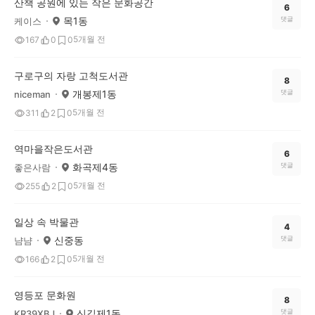
산책 공원에 있는 작은 문화공간
6
목1동
댓글
케이스
5개월 전
167
0
0
구로구의 자랑 고척도서관
8
개봉제1동
댓글
niceman
5개월 전
311
2
0
역마을작은도서관
6
화곡제4동
댓글
좋은사람
5개월 전
255
2
0
일상 속 박물관
4
신중동
댓글
냠냠
5개월 전
166
2
0
영등포 문화원
8
신길제1동
댓글
KR39XBJ