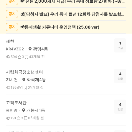
💸 전원 2,000캐시 지급! 우리 동네 정보왕 27회차 (~8/10)
공지
예
술
💰[당첨자 발표] 우리 동네 썰전 12회차 당첨자를 발표합니다!
공지
게
시
글
📢동네생활 커뮤니티 운영정책 (25.08 ver)
공지
목
록
제천
1
광명4동
댓글
KR4VZG2
2개월 전
594
3
4
시립화곡청소년센터
4
화곡제4동
댓글
21시전
5개월 전
195
1
0
고척도서관
4
개봉제1동
댓글
해피맘
5개월 전
191
3
0