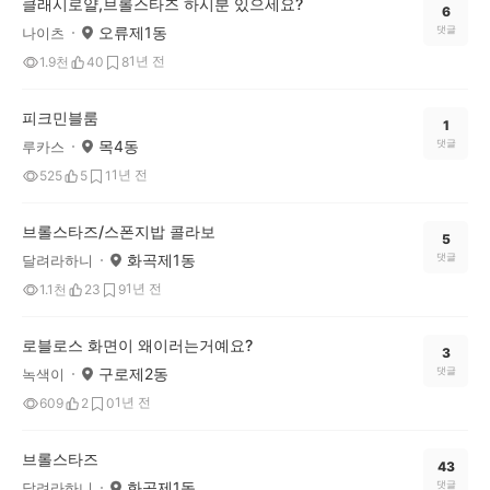
클래시로얄,브롤스타즈 하시분 있으세요?
6
오류제1동
댓글
나이츠
1년 전
1.9천
40
8
피크민블룸
1
목4동
댓글
루카스
1년 전
525
5
1
브롤스타즈/스폰지밥 콜라보
5
화곡제1동
댓글
달려라하니
1년 전
1.1천
23
9
로블로스 화면이 왜이러는거예요?
3
구로제2동
댓글
녹색이
1년 전
609
2
0
브롤스타즈
43
화곡제1동
댓글
달려라하니