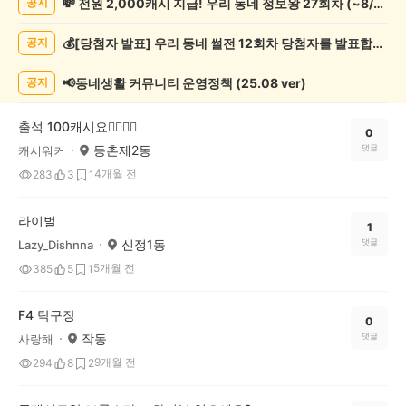
💸 전원 2,000캐시 지급! 우리 동네 정보왕 27회차 (~8/10)
공지
오
락
💰[당첨자 발표] 우리 동네 썰전 12회차 당첨자를 발표합니다!
공지
게
시
글
📢동네생활 커뮤니티 운영정책 (25.08 ver)
공지
목
록
출석 100캐시요👍🏻👍🏻
0
등촌제2동
댓글
캐시워커
4개월 전
283
3
1
라이벌
1
신정1동
댓글
Lazy_Dishnna
5개월 전
385
5
1
F4 탁구장
0
작동
댓글
사랑해
9개월 전
294
8
2