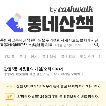
홈
팀워크
동네산책
런마일
모두의챌린지
캐시로또
보험
캐시딜
홈
동네 생활
주변 산책
산책 기록
광명5동
전체글
공지
인기
동네 일상
동네 정보
맛집 추천
분실
광명5동
이웃들의
게임/오락
이야기
광명5동
이웃들이 직접 올린
게임/오락
이야기를 모아봐요
광
전원 1,000캐시! 🥳 우리 동네 썰전 14회차 OPEN (~8/17)
공지
명
5
동
💰[당첨자 발표] 26회차 우리 동네 정보왕 이벤트 당첨자를 발표합니다!
공지
게
임/