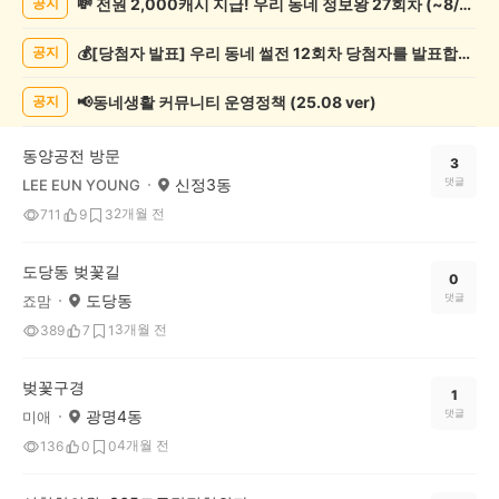
💸 전원 2,000캐시 지급! 우리 동네 정보왕 27회차 (~8/10)
공지
인
증
💰[당첨자 발표] 우리 동네 썰전 12회차 당첨자를 발표합니다!
공지
했
어
요
📢동네생활 커뮤니티 운영정책 (25.08 ver)
공지
게
시
동양공전 방문
글
3
신정3동
댓글
LEE EUN YOUNG
목
록
2개월 전
711
9
3
도당동 벚꽃길
0
도당동
댓글
죠맘
3개월 전
389
7
1
벚꽃구경
1
광명4동
댓글
미애
4개월 전
136
0
0