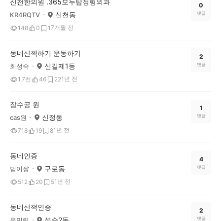
신천한의원 .365모두탑정형외과
0
신천동
댓글
KR4RQTV
7개월 전
148
0
1
동네산첵하기 운동하기
2
신길제1동
댓글
최성숙
1년 전
1.7천
46
22
장수공 원
1
신정동
댓글
cas원
1년 전
718
19
8
동네인증
4
구로동
댓글
범이쨩
1년 전
512
20
5
동네산책인증
2
석수2동
댓글
우민령