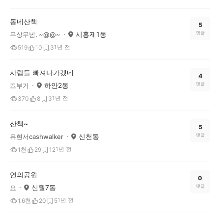
동네산책
5
시흥제1동
댓글
무상무념. ~@@~
1년 전
519
10
3
사람들 빠져나가겠네
4
하안2동
댓글
꼬부기
1년 전
370
8
3
산책~
5
신천동
댓글
유현서cashwalker
1년 전
1천
29
12
연의공원
0
신월7동
댓글
요
1년 전
1.6천
20
5