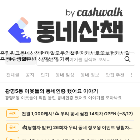
홈
팀워크
동네산책
런마일
모두의챌린지
캐시로또
보험
캐시딜
홈
동네 생활
주변 산책
산책 기록
광명5동
전체글
공지
인기
동네 일상
동네 정보
맛집 추천
분실
광명5동
이웃들의
동네인증 했어요
이야기
광명5동
이웃들이 직접 올린
동네인증 했어요
이야기를 모아봐요
광
전원 1,000캐시! 🥳 우리 동네 썰전 14회차 OPEN (~8/17)
공지
명
5
동
💰[당첨자 발표] 26회차 우리 동네 정보왕 이벤트 당첨자를 발표합니다!
공지
동
네