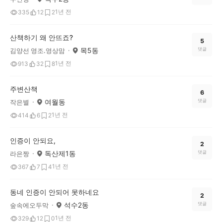
1년 전
335
12
2
산책하기 왜 안뜨죠?
5
목5동
댓글
김양선 영조.영상맘
1년 전
913
32
8
주변산책
6
여월동
댓글
작은별
1년 전
414
6
2
인증이 안되요,
2
독산제1동
댓글
라은짱
1년 전
367
7
4
동네 인증이 안되어 못하네요
2
석수2동
댓글
숲속에오두막
1년 전
329
12
0