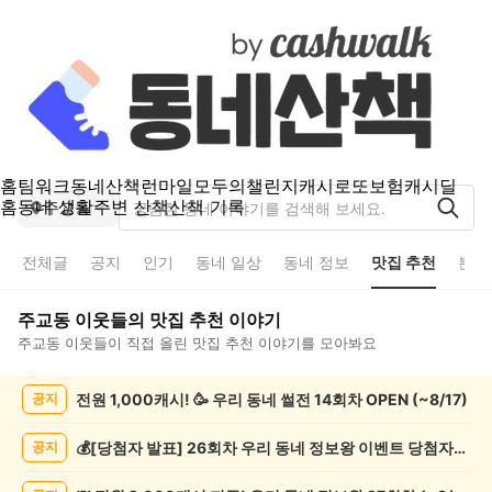
홈
팀워크
동네산책
런마일
모두의챌린지
캐시로또
보험
캐시딜
홈
동네 생활
주변 산책
산책 기록
주교동
전체글
공지
인기
동네 일상
동네 정보
맛집 추천
분실
주교동
이웃들의
맛집 추천
이야기
주교동
이웃들이 직접 올린
맛집 추천
이야기를 모아봐요
주
전원 1,000캐시! 🥳 우리 동네 썰전 14회차 OPEN (~8/17)
공지
교
동
맛
💰[당첨자 발표] 26회차 우리 동네 정보왕 이벤트 당첨자를 발표합니다!
공지
집
추