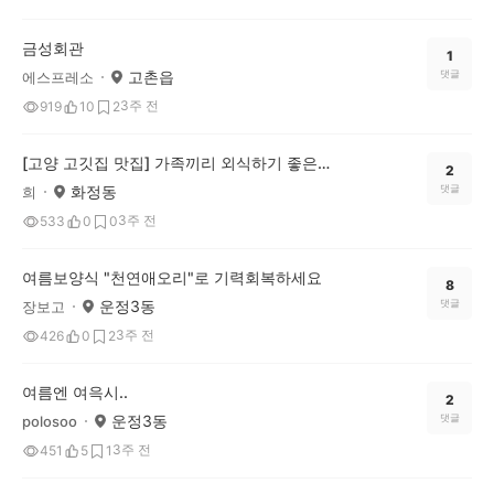
금성회관
1
고촌읍
댓글
에스프레소
3주 전
919
10
2
[고양 고깃집 맛집] 가족끼리 외식하기 좋은 돼지갈비 맛집 태능갈비 (34년 역사!)
2
화정동
댓글
희
3주 전
533
0
0
여름보양식 "천연애오리"로 기력회복하세요
8
운정3동
댓글
장보고
3주 전
426
0
2
여름엔 여윽시..
2
운정3동
댓글
polosoo
3주 전
451
5
1