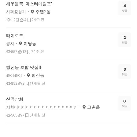
새우듬뿍 '마스터쉬림프'
4
주엽2동
댓글
사과꽃향기
4주 전
1.2천
4
2
타이로드
2
야당동
댓글
콩치
4주 전
557
12
7
행신동 초밥 맛집!!
3
행신동
댓글
쵸이쵸이
1개월 전
852
3
1
신곡상회
0
고촌읍
댓글
시환이이이이이이이이이이이이이이이잉
1개월 전
565
7
5