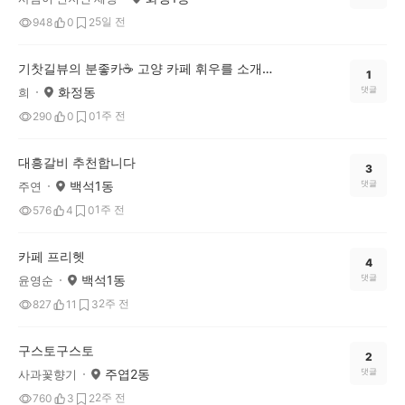
5일 전
948
0
2
기찻길뷰의 분좋카☕ 고양 카페 휘우를 소개합니다.
1
화정동
댓글
희
1주 전
290
0
0
대흥갈비 추천합니다
3
백석1동
댓글
주연
1주 전
576
4
0
카페 프리헷
4
백석1동
댓글
윤영순
2주 전
827
11
3
구스토구스토
2
주엽2동
댓글
사과꽃향기
2주 전
760
3
2