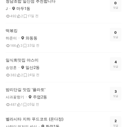
청담초밥 일산점 추천합니다
0
마두1동
댓글
J
1일 전
492
2
1
떡볶킹
0
와동동
댓글
하준이
3일 전
166
3
3
일식회맛집 야스미
4
일산2동
댓글
송영훈
4일 전
382
2
2
밤리단길 맛집 '플라토'
3
주엽2동
댓글
사과꽃향기
5일 전
487
1
0
벨라시타 지하 푸드코트 (온다정)
2
화정1동
댓글
사람이 먼저인 세상