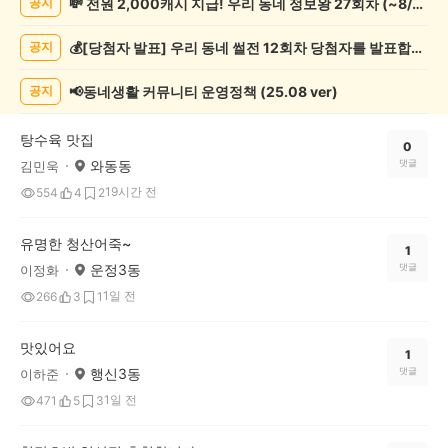
💸 전원 2,000캐시 지급! 우리 동네 정보왕 27회차 (~8/10)
공지
천
게
💰[당첨자 발표] 우리 동네 썰전 12회차 당첨자를 발표합니다!
공지
시
글
목
📢동네생활 커뮤니티 운영정책 (25.08 ver)
공지
록
탕수육 맛집
0
와동동
댓글
김민욱
19시간 전
554
4
2
유명한 청산어죽~
1
운정3동
댓글
이정화
1일 전
266
3
1
맛있어요
1
행신3동
댓글
이하준
1일 전
471
5
3