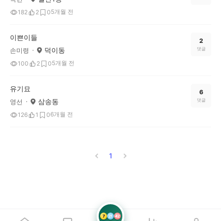
5개월 전
182
2
0
이쁜이들
2
덕이동
댓글
손미령
5개월 전
100
2
0
유기묘
6
삼송동
댓글
영선
6개월 전
126
1
0
1
7
21
42