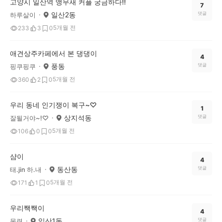
고양시 일산역 앵무새 커플 궁금하다!!
7
일산2동
댓글
하루살이
5개월 전
233
3
0
애견상주카페에서 본 댕댕이
4
풍동
댓글
핑쿠핑쿠
5개월 전
360
2
0
우리 동네 인기쟁이 복구~♡
1
상지석동
댓글
잘될거야~!♡
5개월 전
106
0
0
샴이
4
동산동
댓글
태.jin 하.내
5개월 전
171
1
0
우리짹짹이
4
일산1동
댓글
목련