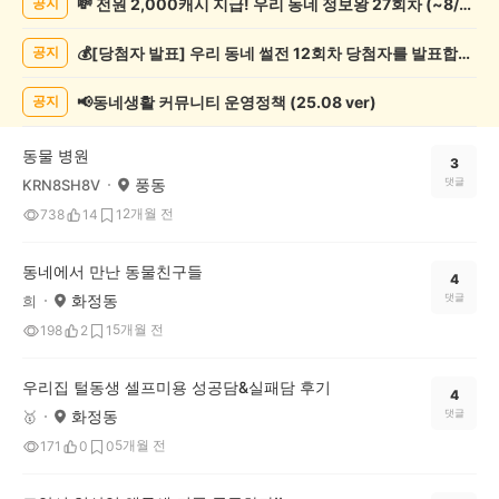
💸 전원 2,000캐시 지급! 우리 동네 정보왕 27회차 (~8/10)
공지
물
게
💰[당첨자 발표] 우리 동네 썰전 12회차 당첨자를 발표합니다!
공지
시
글
목
📢동네생활 커뮤니티 운영정책 (25.08 ver)
공지
록
동물 병원
3
풍동
댓글
KRN8SH8V
2개월 전
738
14
1
동네에서 만난 동물친구들
4
화정동
댓글
희
5개월 전
198
2
1
우리집 털동생 셀프미용 성공담&실패담 후기
4
화정동
댓글
🥇
5개월 전
171
0
0