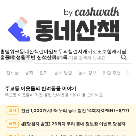
홈
팀워크
동네산책
런마일
모두의챌린지
캐시로또
보험
캐시딜
홈
동네 생활
주변 산책
산책 기록
주교동
전체글
공지
인기
동네 일상
동네 정보
맛집 추천
분실
주교동
이웃들의
반려동물
이야기
주교동
이웃들이 직접 올린
반려동물
이야기를 모아봐요
주
전원 1,000캐시! 🥳 우리 동네 썰전 14회차 OPEN (~8/17)
공지
교
동
반
💰[당첨자 발표] 26회차 우리 동네 정보왕 이벤트 당첨자를 발표합니다!
공지
려
동