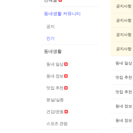
글
게
공지사항
시
동네생활 커뮤니티
글
공지사항
목
공지
록
공지사항
인기
공지사항
동네생활
동네 일상
동네 일상
동네 정보
맛집 추천
맛집 추천
맛집 추천
분실/실종
동네 정보
건강/운동
동네 정보
스포츠 관람