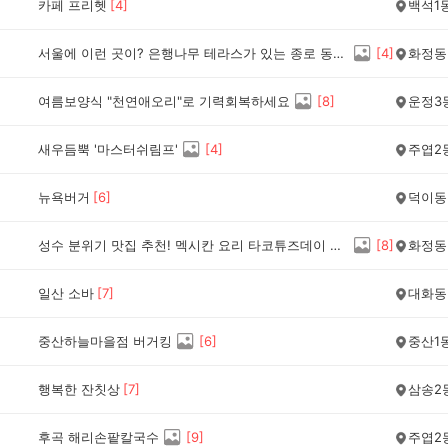
카페 프리헷
[
4
]
백석1
서울에 이런 곳이? 은행나무 테라스가 있는 종로 동네카페 스태픽스
[
4
]
화정동
여름보양식 "천연애오리"로 기력회복하세요
[
8
]
운정3
새우듬뿍 '마스터쉬림프'
[
4
]
주엽2
뉴욕버거
[
6
]
덕이동
성수 분위기 맛집 추천! 멕시칸 요리 타코튜즈데이 성수점
[
8
]
화정동
일산 소바
[
7
]
대화동
중산하늘마을점 버거킹
[
6
]
중산1
행복한 잔칫상
[
7
]
삼송2
후곡 해리손팥칼국수
[
9
]
주엽2