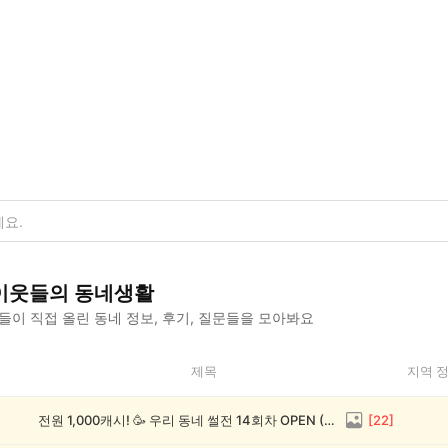
이웃들의 동네생활
이 직접 올린 동네 정보, 후기, 질문들을 모아봐요
제목
지역 
전원 1,000캐시! 🥳 우리 동네 썰전 14회차 OPEN (~8/17)
[
22
]