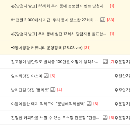
💰[당첨자 발표] 26회차 우리 동네 정보왕 이벤트 당첨자를 발표합니다!
[
1
]
💸 전원 2,000캐시 지급! 우리 동네 정보왕 27회차 (~8/10)
[
83
]
💰[당첨자 발표] 우리 동네 썰전 12회차 당첨자를 발표합니다!
[
1
]
📢동네생활 커뮤니티 운영정책 (25.08 ver)
[
31
]
길고양이 밥만줘도 벌칙금 100만원 어떻게 생각하세요..
[
7
]
운정3
일산2
일식회맛집 야스미
[
5
]
밤리단길 맛집 '플라토'
[
4
]
주엽2
야들야들한 돼지 직화구이 "문발애직화불백"
[
8
]
운정3
진정한 커피맛을 느낄 수 있는 로스팅 전문점 "단골커피로스터스"
[
6
]
운정3