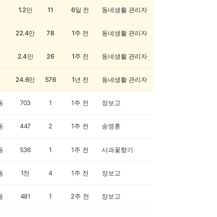
1.2만
11
6일 전
동네생활 관리자
22.4만
78
1주 전
동네생활 관리자
2.4만
26
1주 전
동네생활 관리자
24.6만
576
1년 전
동네생활 관리자
동
703
1
1주 전
장보고
동
447
2
1주 전
송영훈
동
536
1
1주 전
사과꽃향기
동
1천
4
1주 전
장보고
동
481
1
2주 전
장보고