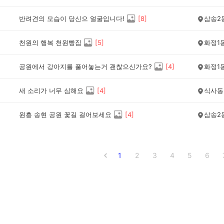
반려견의 모습이 당신으 얼굴입니다!
[
8
]
삼송2
천원의 행복 천원빵집
[
5
]
화정1
공원에서 강아지를 풀어놓는거 괜찮으신가요?
[
4
]
화정1
새 소리가 너무 심해요
[
4
]
식사동
원흥 송현 공원 꽃길 걸어보세요
[
4
]
삼송2
1
2
3
4
5
6