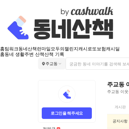
홈
팀워크
동네산책
런마일
모두의챌린지
캐시로또
보험
캐시딜
홈
동네 생활
주변 산책
산책 기록
주교동
주교동
주교동
이웃들
주
게시판
교
로그인을 해주세요
동
인
공지사항
기
전체글