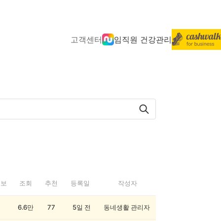
고객센터
임직원 건강관리
정보
조회
추천
등록일
작성자
6.6만
77
5일 전
동네생활 관리자