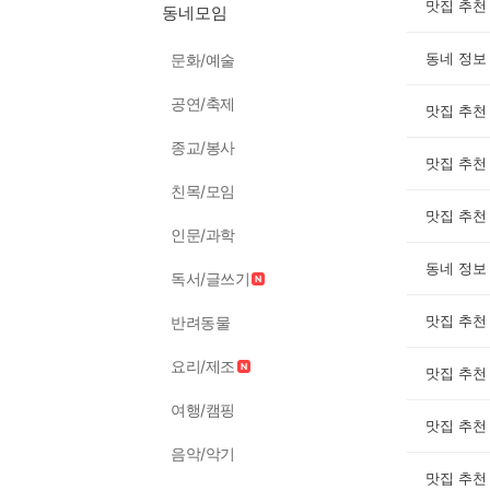
맛집 추천
동네모임
동네 정보
문화/예술
공연/축제
맛집 추천
종교/봉사
맛집 추천
친목/모임
맛집 추천
인문/과학
동네 정보
독서/글쓰기
맛집 추천
반려동물
요리/제조
맛집 추천
여행/캠핑
맛집 추천
음악/악기
맛집 추천