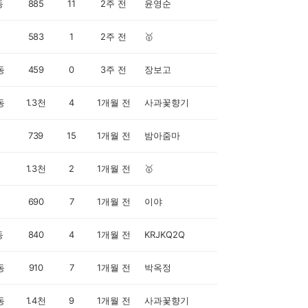
동
885
11
2주 전
윤영순
583
1
2주 전
🥇
동
459
0
3주 전
장보고
동
1.3천
4
1개월 전
사과꽃향기
739
15
1개월 전
밤아줌마
1.3천
2
1개월 전
🥇
690
7
1개월 전
이야
동
840
4
1개월 전
KRJKQ2Q
동
910
7
1개월 전
박옥정
동
1.4천
9
1개월 전
사과꽃향기