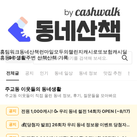
홈
팀워크
동네산책
런마일
모두의챌린지
캐시로또
보험
캐시딜
홈
동네 생활
주변 산책
산책 기록
주교동
전체글
공지
인기
동네 일상
동네 정보
맛집 추천
분실
주교동
이웃들의 동네생활
주교동
이웃들이 직접 올린 동네 정보, 후기, 질문들을 모아봐요
주
전원 1,000캐시! 🥳 우리 동네 썰전 14회차 OPEN (~8/17)
공지
교
동
전
💰[당첨자 발표] 26회차 우리 동네 정보왕 이벤트 당첨자를 발표합니다!
공지
체
글