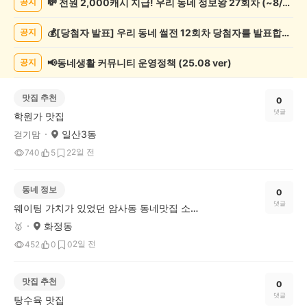
💸 전원 2,000캐시 지급! 우리 동네 정보왕 27회차 (~8/10)
공지
게
시
💰[당첨자 발표] 우리 동네 썰전 12회차 당첨자를 발표합니다!
공지
글
목
록
📢동네생활 커뮤니티 운영정책 (25.08 ver)
공지
맛집 추천
0
댓글
학원가 맛집
일산3동
걷기맘
2일 전
740
5
2
동네 정보
0
댓글
웨이팅 가치가 있었던 암사동 동네맛집 소원이네조개불고기
화정동
🥇
2일 전
452
0
0
맛집 추천
0
댓글
탕수육 맛집