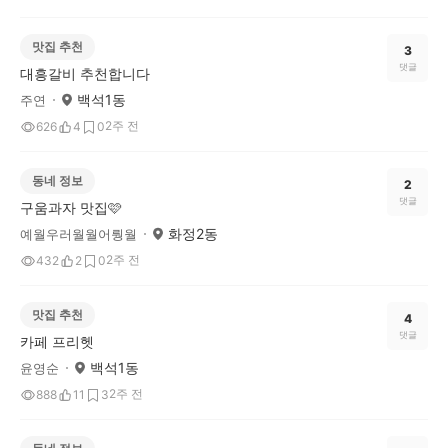
맛집 추천
3
댓글
대흥갈비 추천합니다
백석1동
주연
2주 전
626
4
0
동네 정보
2
댓글
구움과자 맛집🩷
화정2동
예월우러월월어뤙월
2주 전
432
2
0
맛집 추천
4
댓글
카페 프리헷
백석1동
윤영순
2주 전
888
11
3