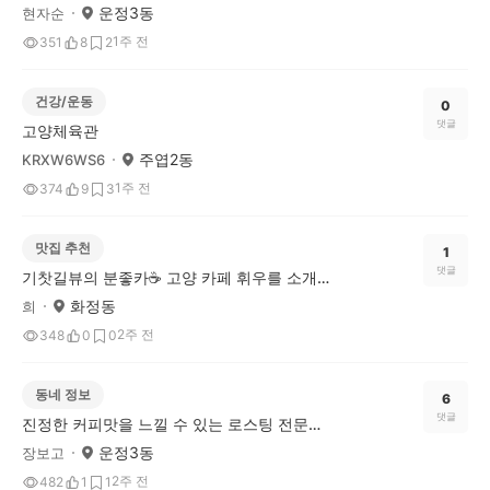
운정3동
현자순
1주 전
351
8
2
건강/운동
0
댓글
고양체육관
주엽2동
KRXW6WS6
1주 전
374
9
3
맛집 추천
1
댓글
기찻길뷰의 분좋카☕ 고양 카페 휘우를 소개합니다.
화정동
희
2주 전
348
0
0
동네 정보
6
댓글
진정한 커피맛을 느낄 수 있는 로스팅 전문점 "단골커피로스터스"
운정3동
장보고
2주 전
482
1
1