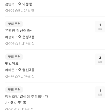
와동동
김민욱
4일 전
606
5
2
맛집 추천
1
댓글
유명한 청산어죽~
운정3동
이정화
4일 전
308
3
1
맛집 추천
2
댓글
맛있어요
행신3동
이하준
4일 전
492
5
3
맛집 추천
1
댓글
청담초밥 일산점 추천합니다
마두1동
J
4일 전
521
2
1