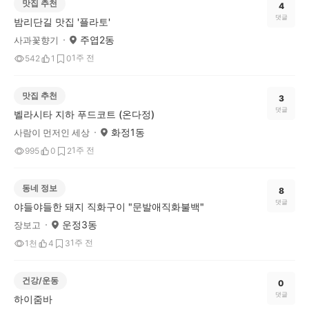
맛집 추천
4
댓글
밤리단길 맛집 '플라토'
주엽2동
사과꽃향기
1주 전
542
1
0
맛집 추천
3
댓글
벨라시타 지하 푸드코트 (온다정)
화정1동
사람이 먼저인 세상
1주 전
995
0
2
동네 정보
8
댓글
야들야들한 돼지 직화구이 "문발애직화불백"
운정3동
장보고
1주 전
1천
4
3
건강/운동
0
댓글
하이줌바