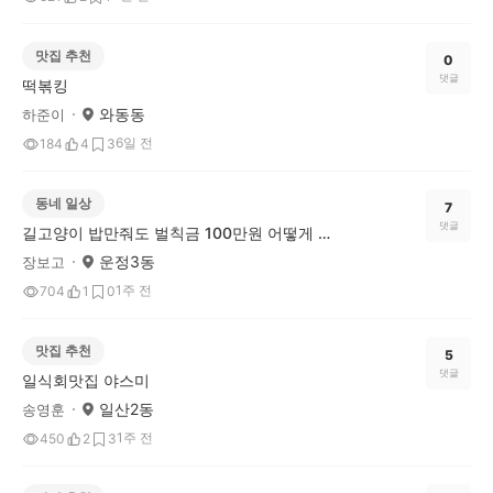
맛집 추천
0
댓글
떡볶킹
와동동
하준이
6일 전
184
4
3
동네 일상
7
댓글
길고양이 밥만줘도 벌칙금 100만원 어떻게 생각하세요..
운정3동
장보고
1주 전
704
1
0
맛집 추천
5
댓글
일식회맛집 야스미
일산2동
송영훈
1주 전
450
2
3