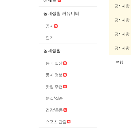
캠
핑
공지사항
게
동네생활 커뮤니티
시
공지사항
글
공지
목
록
공지사항
인기
공지사항
동네생활
여행
동네 일상
동네 정보
맛집 추천
분실/실종
건강/운동
스포츠 관람