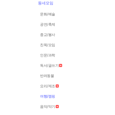
동네모임
문화/예술
공연/축제
종교/봉사
친목/모임
인문/과학
독서/글쓰기
반려동물
요리/제조
여행/캠핑
음악/악기