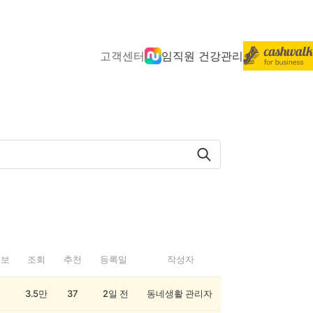
고객센터
임직원 건강관리
정보
조회
추천
등록일
작성자
3.5만
37
2일 전
동네생활 관리자