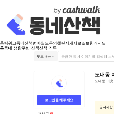
홈
팀워크
동네산책
런마일
모두의챌린지
캐시로또
보험
캐시딜
홈
동네 생활
주변 산책
산책 기록
도내동
도내동
도내동
이웃
도
내
로그인을 해주세요
동
여
공지사항
행/
전체글