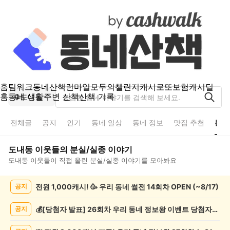
홈
팀워크
동네산책
런마일
모두의챌린지
캐시로또
보험
캐시딜
홈
동네 생활
주변 산책
산책 기록
도내동
전체글
공지
인기
동네 일상
동네 정보
맛집 추천
분실
도내동
이웃들의
분실/실종
이야기
도내동
이웃들이 직접 올린
분실/실종
이야기를 모아봐요
도
전원 1,000캐시! 🥳 우리 동네 썰전 14회차 OPEN (~8/17)
공지
내
동
분
💰[당첨자 발표] 26회차 우리 동네 정보왕 이벤트 당첨자를 발표합니다!
공지
실/
실