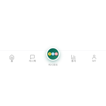
7
21
42
홈
캐시톡
통계
MY
캐시로또