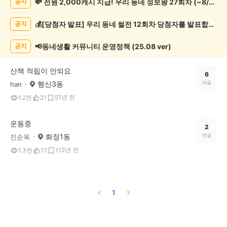
💸 전원 2,000캐시 지급! 우리 동네 정보왕 27회차 (~8/10)
공지
종
게
💰[당첨자 발표] 우리 동네 썰전 12회차 당첨자를 발표합니다!
공지
시
글
목
📢동네생활 커뮤니티 운영정책 (25.08 ver)
공지
록
산책 적립이 안되요
6
행신3동
댓글
han
1년 전
1.2천
21
5
운동중
2
화정1동
댓글
진순옥
2년 전
1.3천
17
11
1