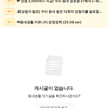
💸 전원 2,000캐시 지급! 우리 동네 정보왕 27회차 (~8/10)
공지
관
람
💰[당첨자 발표] 우리 동네 썰전 12회차 당첨자를 발표합니다!
공지
게
시
글
📢동네생활 커뮤니티 운영정책 (25.08 ver)
공지
목
록
게시글이 없습니다.
동네생활 인기글을 확인하시겠어요?
실시간 인기글 보기