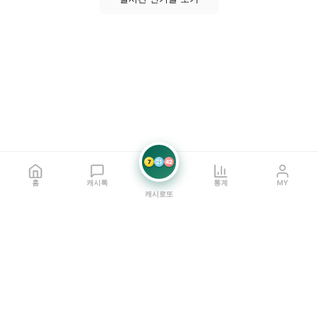
7
21
42
홈
캐시톡
통계
MY
캐시로또