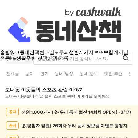
홈
팀워크
동네산책
런마일
모두의챌린지
캐시로또
보험
캐시딜
홈
동네 생활
주변 산책
산책 기록
도내동
전체글
공지
인기
동네 일상
동네 정보
맛집 추천
분실
도내동
이웃들의
스포츠 관람
이야기
도내동
이웃들이 직접 올린
스포츠 관람
이야기를 모아봐요
도
전원 1,000캐시! 🥳 우리 동네 썰전 14회차 OPEN (~8/17)
공지
내
동
스
💰[당첨자 발표] 26회차 우리 동네 정보왕 이벤트 당첨자를 발표합니다!
공지
포
츠