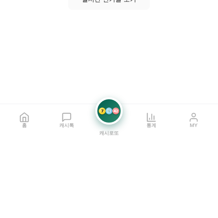
7
21
42
홈
캐시톡
통계
MY
캐시로또