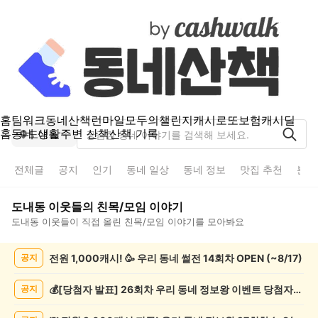
홈
팀워크
동네산책
런마일
모두의챌린지
캐시로또
보험
캐시딜
홈
동네 생활
주변 산책
산책 기록
도내동
전체글
공지
인기
동네 일상
동네 정보
맛집 추천
분실
도내동
이웃들의
친목/모임
이야기
도내동
이웃들이 직접 올린
친목/모임
이야기를 모아봐요
도
전원 1,000캐시! 🥳 우리 동네 썰전 14회차 OPEN (~8/17)
공지
내
동
친
💰[당첨자 발표] 26회차 우리 동네 정보왕 이벤트 당첨자를 발표합니다!
공지
목/
모