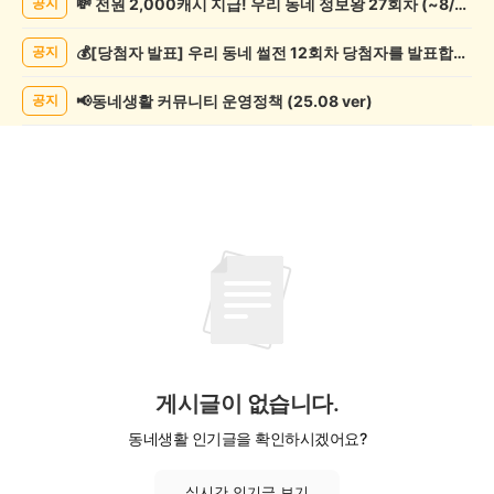
💸 전원 2,000캐시 지급! 우리 동네 정보왕 27회차 (~8/10)
공지
임
게
💰[당첨자 발표] 우리 동네 썰전 12회차 당첨자를 발표합니다!
공지
시
글
목
📢동네생활 커뮤니티 운영정책 (25.08 ver)
공지
록
게시글이 없습니다.
동네생활 인기글을 확인하시겠어요?
실시간 인기글 보기