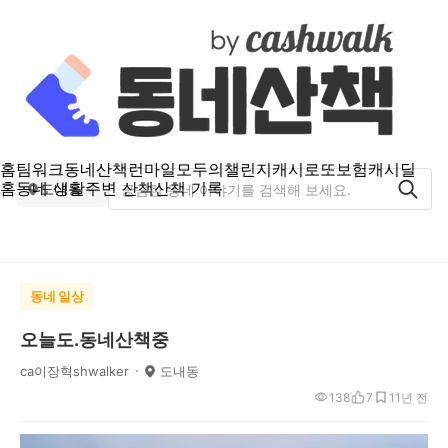
홈
팀워크
동네산책
런마일
모두의챌린지
캐시로또
보험
캐시딜
홈
동네 생활
주변 산책
산책 기록
도내동
동네 일상
오늘도.동네산책중
ca이장혁shwalker
도내동
138
7
1
1년 전