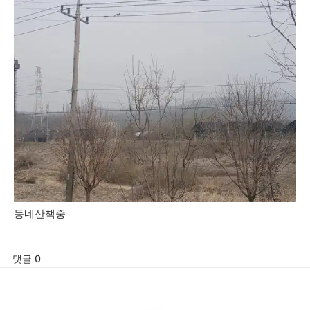
동네산책중
댓글 0