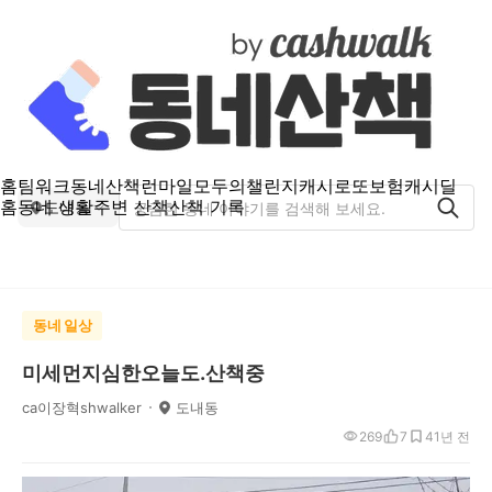
홈
팀워크
동네산책
런마일
모두의챌린지
캐시로또
보험
캐시딜
홈
동네 생활
주변 산책
산책 기록
도내동
동네 일상
미세먼지심한오늘도.산책중
ca이장혁shwalker
도내동
269
7
4
1년 전