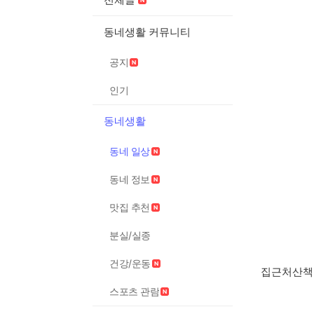
동네생활 커뮤니티
공지
인기
동네생활
동네 일상
동네 정보
맛집 추천
분실/실종
건강/운동
집근처산책
스포츠 관람