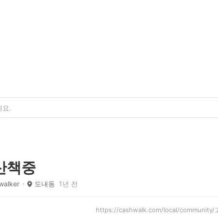
산책중
alker
도내동
1년 전
https://cashwalk.com/local/communi