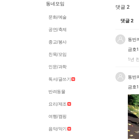
동네모임
댓글 2
문화/예술
댓글
2
공연/축제
동반
종교/봉사
금호
친목/모임
1년 
인문/과학
동반
독서/글쓰기
금호
반려동물
요리/제조
여행/캠핑
음악/악기