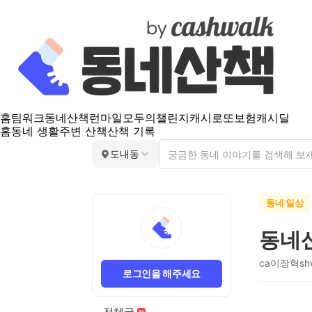
홈
팀워크
동네산책
런마일
모두의챌린지
캐시로또
보험
캐시딜
홈
동네 생활
주변 산책
산책 기록
도내동
동네 일상
동네
ca이장혁shw
로그인을 해주세요
전체글