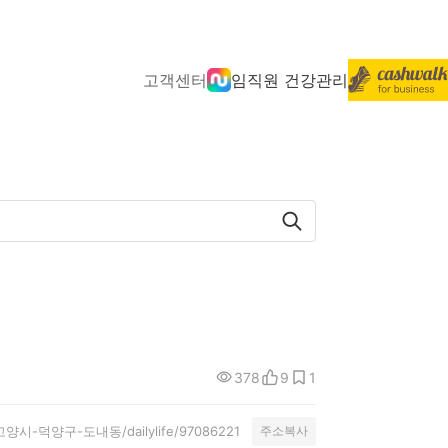
고객센터
임직원 건강관리
378
9
1
ty/고양시-덕양구-도내동/dailylife/97086221
주소복사