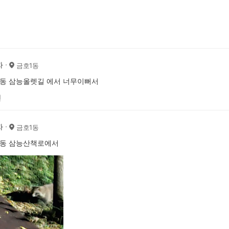
자
금호1동
1동 삼능올렛길 에서 너무이뻐서
전
자
금호1동
1동 삼능산책로에서