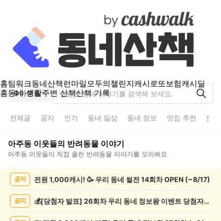
홈
팀워크
동네산책
런마일
모두의챌린지
캐시로또
보험
캐시딜
홈
동네 생활
주변 산책
산책 기록
아주동
전체글
공지
인기
동네 일상
동네 정보
맛집 추천
분실
아주동
이웃들의
반려동물
이야기
아주동
이웃들이 직접 올린
반려동물
이야기를 모아봐요
아
전원 1,000캐시! 🥳 우리 동네 썰전 14회차 OPEN (~8/17)
공지
주
동
반
💰[당첨자 발표] 26회차 우리 동네 정보왕 이벤트 당첨자를 발표합니다!
공지
려
동