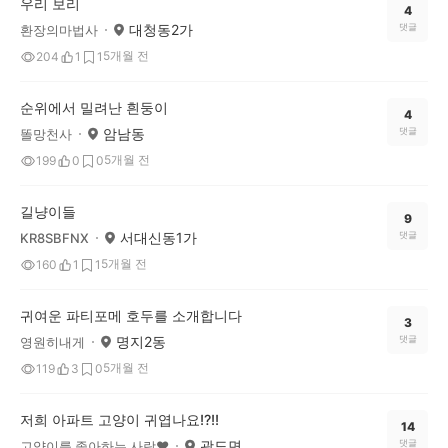
우리 보리
4
대청동2가
댓글
환장의마법사
5개월 전
204
1
1
순위에서 밀려난 흰둥이
4
암남동
댓글
똘망천사
5개월 전
199
0
0
길냥이들
9
서대신동1가
댓글
KR8SBFNX
5개월 전
160
1
1
귀여운 파티포메 호두를 소개합니다
3
명지2동
댓글
영원히내게
5개월 전
119
3
0
저희 아파트 고양이 귀엽나요!?!!
14
광도면
댓글
고양이를 좋아하는 사람❤️