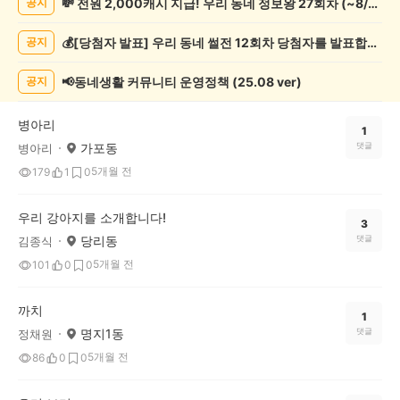
💸 전원 2,000캐시 지급! 우리 동네 정보왕 27회차 (~8/10)
공지
물
게
💰[당첨자 발표] 우리 동네 썰전 12회차 당첨자를 발표합니다!
공지
시
글
목
📢동네생활 커뮤니티 운영정책 (25.08 ver)
공지
록
병아리
1
가포동
댓글
병아리
5개월 전
179
1
0
우리 강아지를 소개합니다!
3
당리동
댓글
김종식
5개월 전
101
0
0
까치
1
명지1동
댓글
정채원
5개월 전
86
0
0