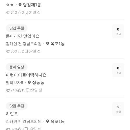
당감제1동
☆★
1일 전
643
0
0
맛집 추천
0
댓글
문어라면 맛있어요
옥포1동
김해연 전 경남도의원
2일 전
800
2
0
동네 일상
0
댓글
이런아이들어떡하나요..
상동동
달려보자!!
3일 전
246
15
2
맛집 추천
2
댓글
하면옥
옥포1동
김해연 전 경남도의원
3일 전
378
0
0