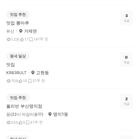
맛집 추천
3
댓글
맛집 뽕마루
거제면
유신
1주 전
1.2천
17
14
동네 일상
0
댓글
맛집
고현동
KR83RULT
1주 전
709
10
3
맛집 추천
2
댓글
올리빈 부산명지점
명지1동
꿈(22시 마감이용♡)
1주 전
535
5
4