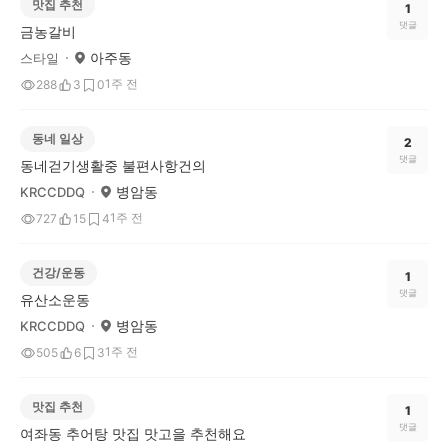
맛집 추천
1
댓글
금농갈비
아주동
스타일
1주 전
288
3
0
동네 일상
2
댓글
동네걷기생활중 불편사항건의
병암동
KRCCDDQ
1주 전
727
15
4
건강/운동
1
댓글
유산소운동
병암동
KRCCDDQ
1주 전
505
6
3
맛집 추천
1
댓글
여좌동 추어탕 맛집 맛고을 추천해요