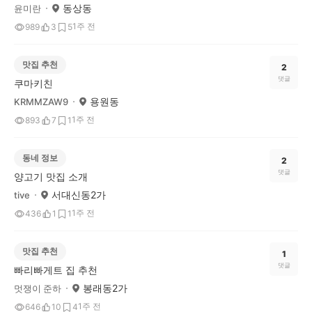
동상동
윤미란
1주 전
989
3
5
맛집 추천
2
댓글
쿠마키친
용원동
KRMMZAW9
1주 전
893
7
1
동네 정보
2
댓글
양고기 맛집 소개
서대신동2가
tive
1주 전
436
1
1
맛집 추천
1
댓글
빠리빠게트 집 추천
봉래동2가
멋쟁이 준하
1주 전
646
10
4