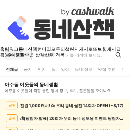
홈
팀워크
동네산책
런마일
모두의챌린지
캐시로또
보험
캐시딜
홈
동네 생활
주변 산책
산책 기록
아주동
전체글
공지
인기
동네 일상
동네 정보
맛집 추천
분실
아주동
이웃들의 동네생활
아주동
이웃들이 직접 올린 동네 정보, 후기, 질문들을 모아봐요
아
전원 1,000캐시! 🥳 우리 동네 썰전 14회차 OPEN (~8/17)
공지
주
동
전
💰[당첨자 발표] 26회차 우리 동네 정보왕 이벤트 당첨자를 발표합니다!
공지
체
글