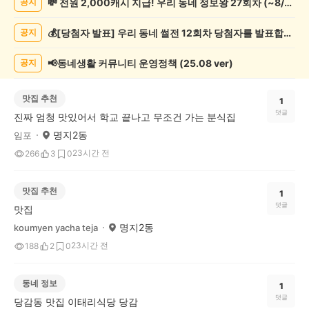
💸 전원 2,000캐시 지급! 우리 동네 정보왕 27회차 (~8/10)
공지
게
시
💰[당첨자 발표] 우리 동네 썰전 12회차 당첨자를 발표합니다!
공지
글
목
록
📢동네생활 커뮤니티 운영정책 (25.08 ver)
공지
맛집 추천
1
댓글
진짜 엄청 맛있어서 학교 끝나고 무조건 가는 분식집
명지2동
임포
23시간 전
266
3
0
맛집 추천
1
댓글
맛집
명지2동
koumyen yacha teja
23시간 전
188
2
0
동네 정보
1
댓글
당감동 맛집 이태리식당 당감