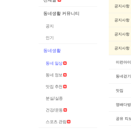
일
상
공지사항
게
동네생활 커뮤니티
시
공지사항
글
공지
목
록
공지사항
인기
공지사항
동네생활
이런아이
동네 일상
동네 정보
동네걷기
맛집 추천
맛집
분실/실종
영배다방
건강/운동
공유 킥
스포츠 관람