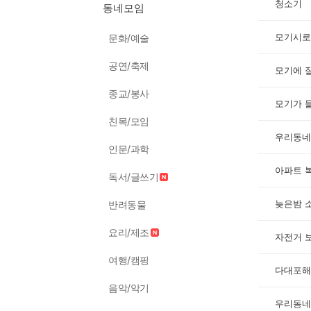
청소기
동네모임
모기시로
문화/예술
공연/축제
모기에 
종교/봉사
모기가 들
친목/모임
인문/과학
아파트 
독서/글쓰기
늦은밤 
반려동물
요리/제조
자전거 
여행/캠핑
다대포해
음악/악기
우리동네