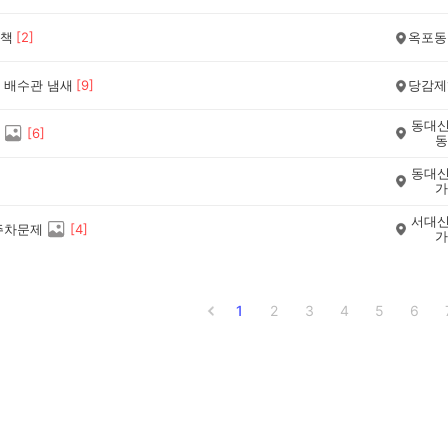
책
[
2
]
옥포동
 배수관 냄새
[
9
]
당감제
동대신
[
6
]
동
동대신
가
서대신
주차문제
[
4
]
가
1
2
3
4
5
6