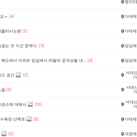
명지2
요ㅜ
[
4
]
다대제
잘물리시는분
[
2
]
다대제
끊는 것 이건 문제다.
[
3
]
당감제
우리동네 복도에서 아파트 앞길에서 떠들며 공격성을 내보이는게 문제다
[
4
]
당감제
서대신
복도 공간
[
2
]
가
서대신
소음
[
5
]
가
서대신
보관소에 대해서
[
10
]
가
수욕장 산책로
[
6
]
다대제
[
2
]
괴정제