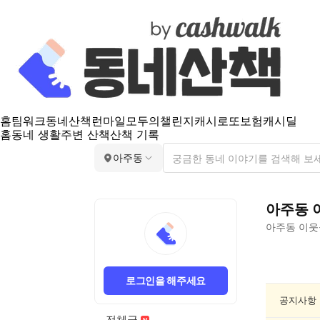
홈
팀워크
동네산책
런마일
모두의챌린지
캐시로또
보험
캐시딜
홈
동네 생활
주변 산책
산책 기록
아주동
아주동
아주동
이웃
아
주
로그인을 해주세요
동
동
공지사항
네
전체글