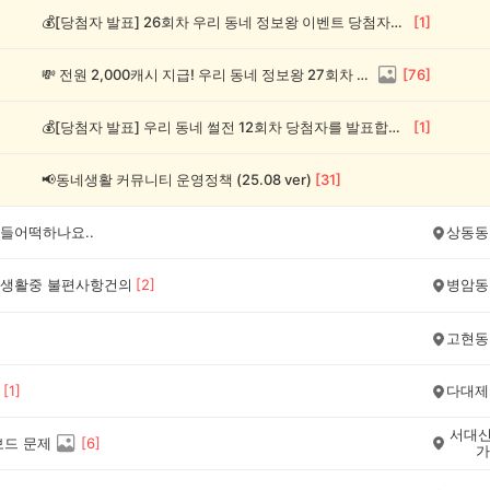
💰[당첨자 발표] 26회차 우리 동네 정보왕 이벤트 당첨자를 발표합니다!
[
1
]
💸 전원 2,000캐시 지급! 우리 동네 정보왕 27회차 (~8/10)
[
76
]
💰[당첨자 발표] 우리 동네 썰전 12회차 당첨자를 발표합니다!
[
1
]
📢동네생활 커뮤니티 운영정책 (25.08 ver)
[
31
]
들어떡하나요..
상동동
생활중 불편사항건의
[
2
]
병암동
고현동
[
1
]
다대제
서대신
보드 문제
[
6
]
가