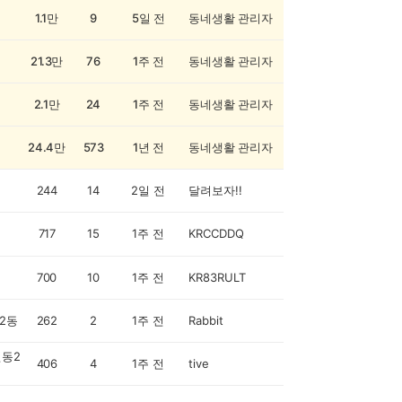
1.1만
9
5일 전
동네생활 관리자
21.3만
76
1주 전
동네생활 관리자
2.1만
24
1주 전
동네생활 관리자
24.4만
573
1년 전
동네생활 관리자
244
14
2일 전
달려보자!!
717
15
1주 전
KRCCDDQ
700
10
1주 전
KR83RULT
2동
262
2
1주 전
Rabbit
동2
406
4
1주 전
tive