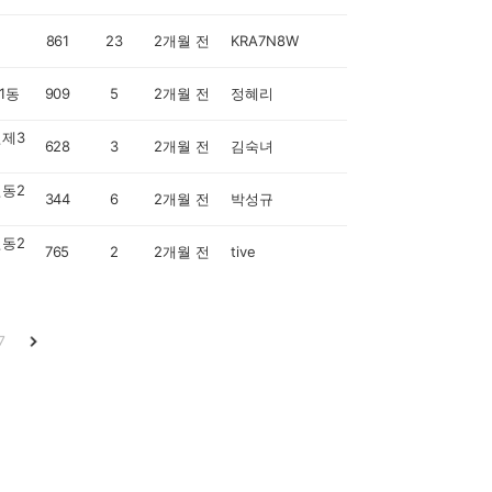
861
23
2개월 전
KRA7N8W
1동
909
5
2개월 전
정혜리
제3
628
3
2개월 전
김숙녀
동2
344
6
2개월 전
박성규
동2
765
2
2개월 전
tive
7