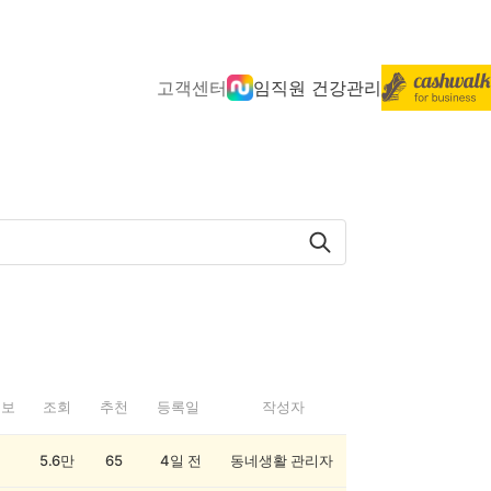
고객센터
임직원 건강관리
정보
조회
추천
등록일
작성자
5.6만
65
4일 전
동네생활 관리자