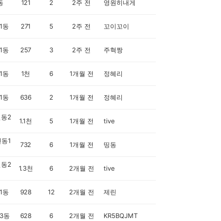
동
121
2
2주 전
영원히내게
1동
271
5
2주 전
꼬이꼬이
1동
257
3
2주 전
주혁짱
1동
1천
6
1개월 전
정혜리
1동
636
2
1개월 전
정혜리
동2
1.1천
5
1개월 전
tive
동1
732
6
1개월 전
띵동
동2
1.3천
6
2개월 전
tive
1동
928
12
2개월 전
제린
3동
628
6
2개월 전
KR5BQJMT