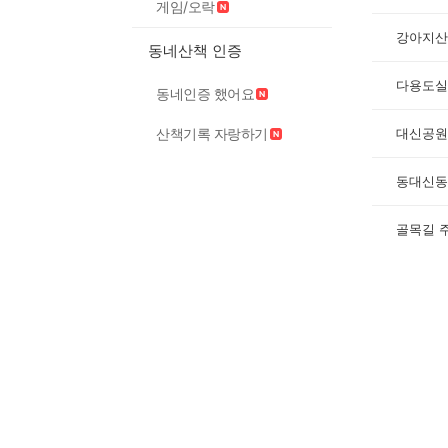
게임/오락
강아지산
동네산책 인증
다용도실
동네인증 했어요
대신공원
산책기록 자랑하기
동대신동
골목길 