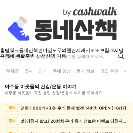
홈
팀워크
동네산책
런마일
모두의챌린지
캐시로또
보험
캐시딜
홈
동네 생활
주변 산책
산책 기록
아주동
전체글
공지
인기
동네 일상
동네 정보
맛집 추천
분실
아주동
이웃들의
건강/운동
이야기
아주동
이웃들이 직접 올린
건강/운동
이야기를 모아봐요
아
전원 1,000캐시! 🥳 우리 동네 썰전 14회차 OPEN (~8/17)
공지
주
동
건
💰[당첨자 발표] 26회차 우리 동네 정보왕 이벤트 당첨자를 발표합니다!
공지
강/
운