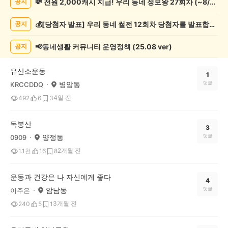
💸 전원 2,000캐시 지급! 우리 동네 정보왕 27회차 (~8/10)
공지
동
게
💰[당첨자 발표] 우리 동네 썰전 12회차 당첨자를 발표합니다!
공지
시
글
목
📢동네생활 커뮤니티 운영정책 (25.08 ver)
공지
록
유산소운동
1
병암동
댓글
KRCCDDQ
4일 전
492
6
3
독봉산
3
양정동
댓글
0909
2개월 전
1.1천
16
8
운동과 건강은 나 자신에게 좋다
4
암남동
댓글
이주은
3개월 전
240
5
1