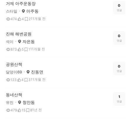
거제 아주운동장
0
아주동
댓글
스타일
11개월 전
474
4
2
진해 해변공원
0
자은동
댓글
석이
11개월 전
873
5
1
공원산책
0
진동면
댓글
달덩이69
11개월 전
123
4
3
동네산책
1
청안동
댓글
유진
1년 전
479
15
8