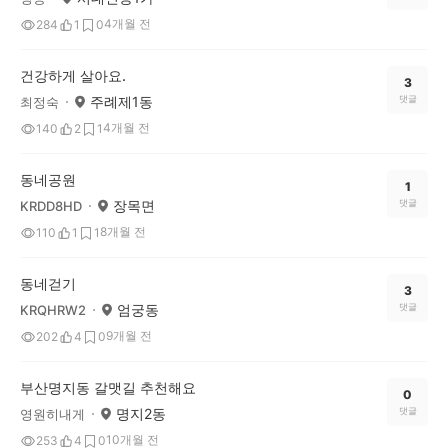
4개월 전
284
1
0
건강하게 살아요.
3
주례제1동
댓글
최정숙
4개월 전
140
2
1
동네공원
1
장목면
댓글
KRDD8HD
8개월 전
110
1
1
동네걷기
3
엄궁동
댓글
KRQHRW2
9개월 전
202
4
0
부산명지동 갈맷길 추천해요
0
명지2동
댓글
영원히내게
10개월 전
253
4
0