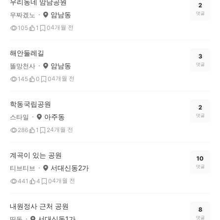
우리동네 암남공원
2
암남동
댓글
우짜겠노
4개월 전
105
1
0
해안둘레길
3
암남동
댓글
똘망천사
4개월 전
145
0
0
학동국립공원
2
아주동
댓글
스타일
4개월 전
286
1
2
계곡이 있는 공원
10
서대신동2가
댓글
티브티브
4개월 전
441
4
0
내원정사 근처 공원
8
서대신동1가
댓글
띵동