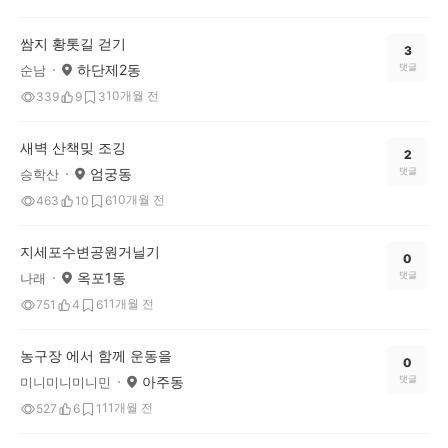
쌈지 황톳길 걷기
3
하단제2동
댓글
순남
10개월 전
339
9
3
새벽 산책밎 조깅
2
엄궁동
댓글
승학산
10개월 전
463
10
6
지세포수변공원거닐기
0
옥포1동
댓글
나래
11개월 전
751
4
6
농구장 에서 함께 운동을
0
아주동
댓글
미니미니미니민
11개월 전
527
6
1