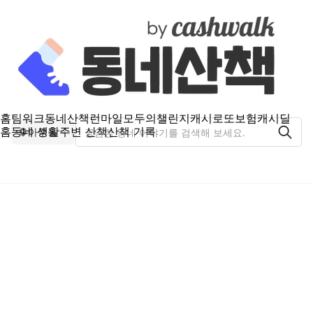
홈
팀워크
동네산책
런마일
모두의챌린지
캐시로또
보험
캐시딜
홈
동네 생활
주변 산책
산책 기록
아주동