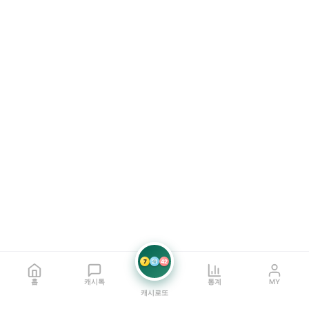
7
21
42
홈
캐시톡
통계
MY
캐시로또