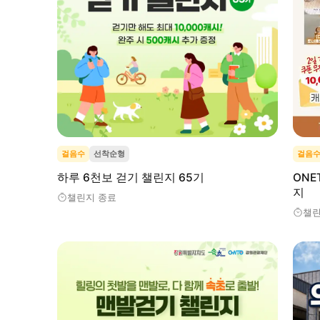
걸음수
선착순형
걸음
하루 6천보 걷기 챌린지 65기
ONE
지
챌린지 종료
챌린