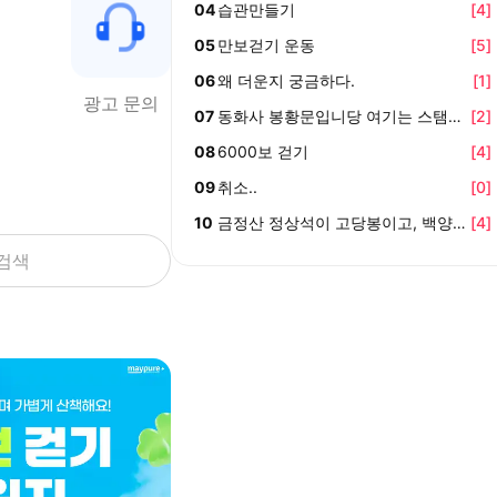
04
습관만들기
[
4
]
05
만보걷기 운동
[
5
]
06
왜 더운지 궁금하다.
[
1
]
광고 문의
07
동화사 봉황문입니당 여기는 스탬프가 
[
2
]
08
6000보 걷기
[
4
]
09
취소..
[
0
]
10
금정산 정상석이 고당봉이고, 백양산 정
[
4
]