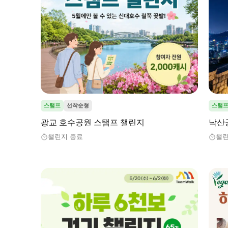
스탬프
선착순형
스탬
광교 호수공원 스탬프 챌린지
낙산
챌린지 종료
챌린