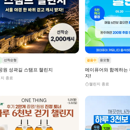
프
선착순형
걸음수
응모형
공원 성곽길 스탬프 챌린지
메이퓨어와 함께하는 
지!
지 종료
챌린지 종료