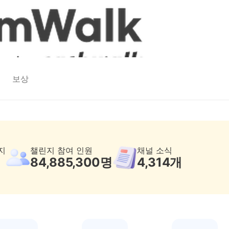
보상
지
챌린지 참여 인원
채널 소식
84,885,300
명
4,314
개