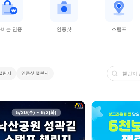
돈버는 인증
인증샷
스탬프
챌린지
인증샷 챌린지