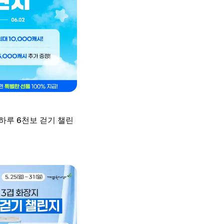
하루 6천보 걷기 챌린