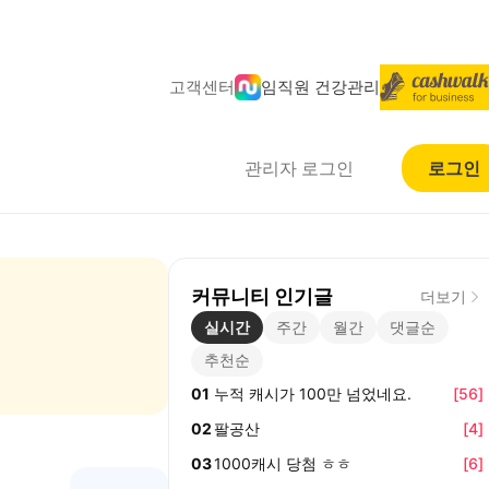
고객센터
임직원 건강관리
관리자 로그인
로그인
커뮤니티 인기글
더보기
실시간
주간
월간
댓글순
추천순
01
누적 캐시가 100만 넘었네요.
[
56
]
02
팔공산
[
4
]
03
1000캐시 당첨 ㅎㅎ
[
6
]