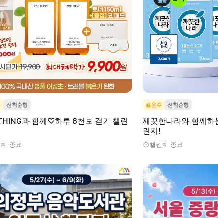
수
선착순형
걸음수
선착순형
THING과 함께♡하루 6천보 걷기 챌린
깨끗한나라와 함께하는
린지!
지 종료
챌린지 종료