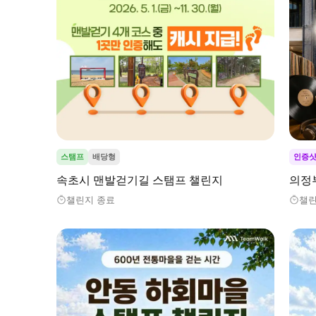
스탬프
배당형
인증
속초시 맨발걷기길 스탬프 챌린지
의정
챌린지 종료
챌린