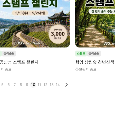
프
선착순형
스탬프
선착순형
 공산성 스탬프 챌린지
함양 상림숲 천년산책
지 종료
챌린지 종료
5
6
7
8
9
10
11
12
13
14