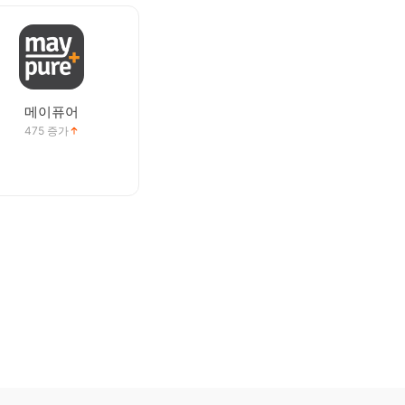
메이퓨어
475
증가