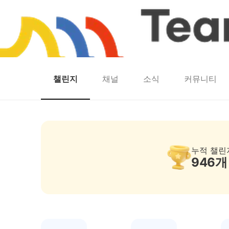
챌린지
채널
소식
커뮤니티
홈
팀워크
동네산책
런마일
모두의챌린지
캐시로또
보험
캐시딜
팀워크 — 걷기·스탬프·인증샷 리워드 챌린지
누적 챌린
946
개