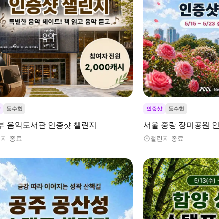
샷
등수형
인증샷
등수형
부 음악도서관 인증샷 챌린지
서울 중랑 장미공원 
지 종료
챌린지 종료