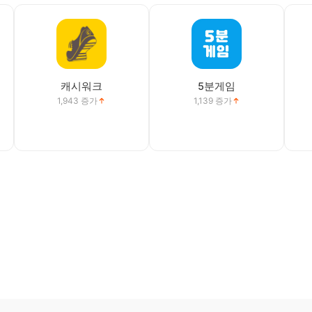
캐시워크
5분게임
1,943
증가
1,139
증가