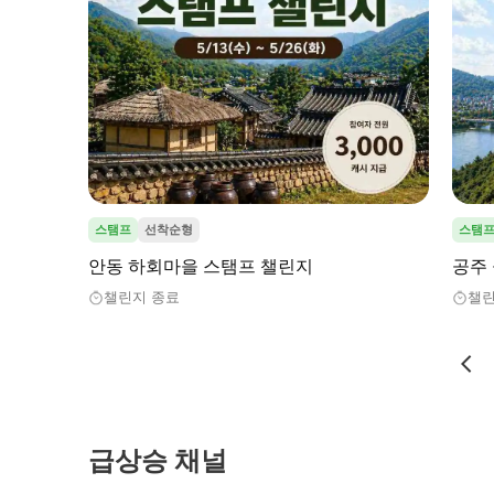
스탬프
선착순형
스탬
안동 하회마을 스탬프 챌린지
공주
챌린지 종료
챌린
급상승 채널