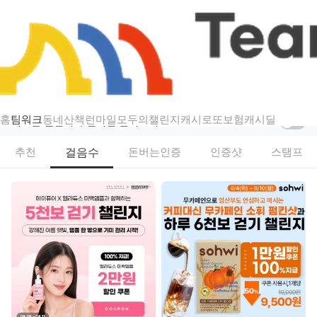
챌린지
팀워크 — 걷기·스탬프·인증샷 리워드 챌린지
홈
팀워크
동네산책
런마일
모두의챌린지
캐시로또
보험
캐시딜
새로운 챌린지가 열리면 알려드려요
걸음수
추천
돈버는인증
인증샷
스탬프