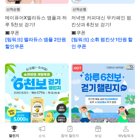
선착순형
선착순형
메이퓨어X멜라듀스 앰플과 하
저녁엔 커피대신 무카페인 펌
루 5천보 걷기!
킨샷과 6천보 걷기!
쿠폰
쿠폰
[팀워크] 멜라듀스 앰플 2만원
[팀워크] 소휘 펌킨샷 1만원 할
할인쿠폰
인 쿠폰
HOT
선착순형
선착순형
챌린지
소식
참여 챌린지
보상
My팀워크