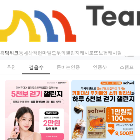
챌린지
팀워크 — 걷기·스탬프·인증샷 리워드 챌린지
홈
팀워크
동네산책
런마일
모두의챌린지
캐시로또
보험
캐시딜
새로운 챌린지가 열리면 알려드려요
걸음수
추천
돈버는인증
인증샷
스탬프