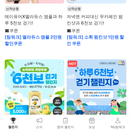
선착순형
선착순형
메이퓨어X멜라듀스 앰플과 하
저녁엔 커피대신 무카페인 펌
루 5천보 걷기!
킨샷과 6천보 걷기!
쿠폰
쿠폰
[팀워크] 멜라듀스 앰플 2만원
[팀워크] 소휘 펌킨샷 1만원 할
할인쿠폰
인 쿠폰
HOT
선착순형
선착순형
챌린지
소식
참여 챌린지
보상
My팀워크