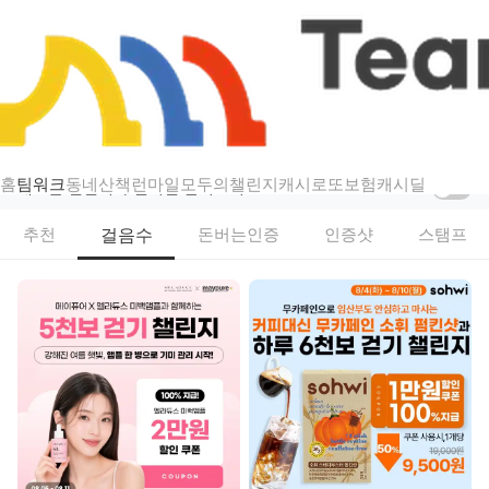
챌린지
팀워크 — 걷기·스탬프·인증샷 리워드 챌린지
홈
팀워크
동네산책
런마일
모두의챌린지
캐시로또
보험
캐시딜
새로운 챌린지가 열리면 알려드려요
걸음수
추천
돈버는인증
인증샷
스탬프