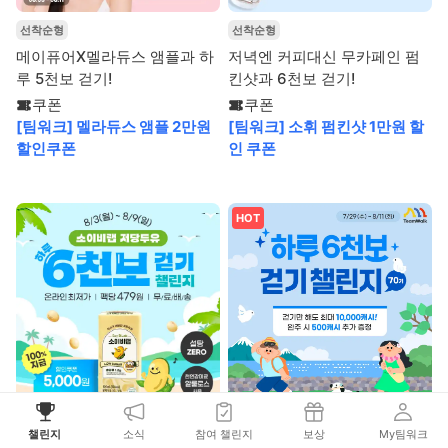
선착순형
선착순형
메이퓨어X멜라듀스 앰플과 하
저녁엔 커피대신 무카페인 펌
루 5천보 걷기!
킨샷과 6천보 걷기!
쿠폰
쿠폰
[팀워크] 멜라듀스 앰플 2만원
[팀워크] 소휘 펌킨샷 1만원 할
할인쿠폰
인 쿠폰
HOT
선착순형
선착순형
챌린지
소식
참여 챌린지
보상
My팀워크