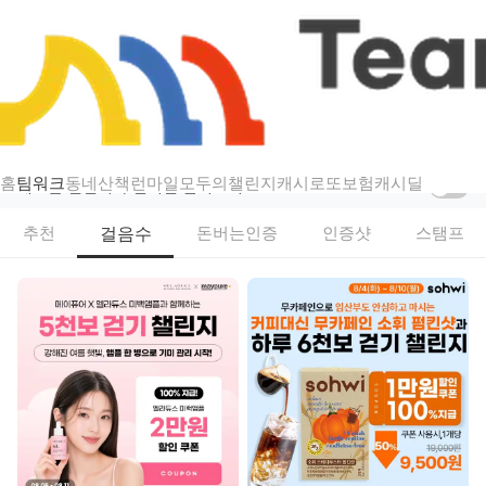
챌린지
팀워크 — 걷기·스탬프·인증샷 리워드 챌린지
홈
팀워크
동네산책
런마일
모두의챌린지
캐시로또
보험
캐시딜
새로운 챌린지가 열리면 알려드려요
걸음수
추천
돈버는인증
인증샷
스탬프