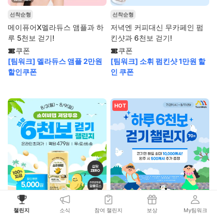
선착순형
선착순형
메이퓨어X멜라듀스 앰플과 하
저녁엔 커피대신 무카페인 펌
루 5천보 걷기!
킨샷과 6천보 걷기!
쿠폰
쿠폰
[팀워크] 멜라듀스 앰플 2만원
[팀워크] 소휘 펌킨샷 1만원 할
할인쿠폰
인 쿠폰
HOT
선착순형
선착순형
챌린지
소식
참여 챌린지
보상
My팀워크