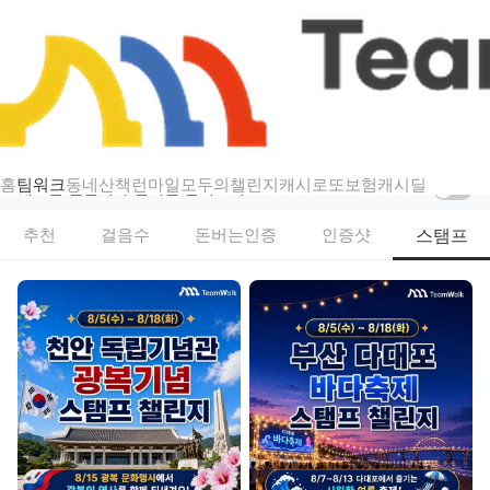
챌린지
팀워크 — 걷기·스탬프·인증샷 리워드 챌린지
홈
팀워크
동네산책
런마일
모두의챌린지
캐시로또
보험
캐시딜
새로운 챌린지가 열리면 알려드려요
스탬프
추천
걸음수
돈버는인증
인증샷