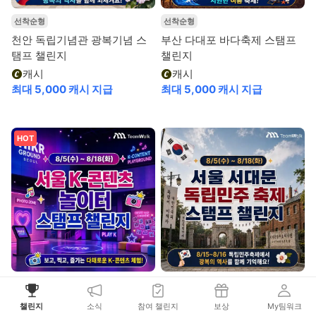
선착순형
선착순형
천안 독립기념관 광복기념 스
부산 다대포 바다축제 스탬프
탬프 챌린지
챌린지
캐시
캐시
최대 5,000 캐시 지급
최대 5,000 캐시 지급
HOT
선착순형
선착순형
서울 K-콘텐츠 놀이터 스탬프
서울 서대문독립민주 축제 스
챌린지
소식
참여 챌린지
보상
My팀워크