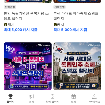
선착순형
선착순형
천안 독립기념관 광복기념 스
부산 다대포 바다축제 스탬프
탬프 챌린지
챌린지
캐시
캐시
최대 5,000 캐시 지급
최대 5,000 캐시 지급
선착순형
선착순형
서울 K-콘텐츠 놀이터 스탬프
서울 서대문독립민주 축제 스
챌린지
소식
참여 챌린지
보상
My팀워크