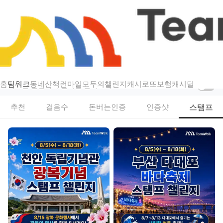
챌린지
팀워크 — 걷기·스탬프·인증샷 리워드 챌린지
홈
팀워크
동네산책
런마일
모두의챌린지
캐시로또
보험
캐시딜
새로운 챌린지가 열리면 알려드려요
스탬프
추천
걸음수
돈버는인증
인증샷