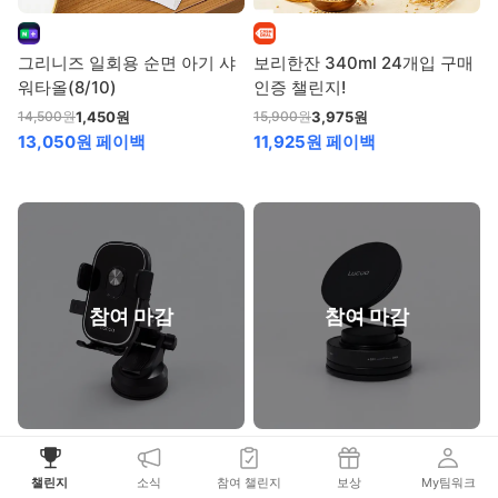
그리니즈 일회용 순면 아기 샤
보리한잔 340ml 24개입 구매
워타올(8/10)
인증 챌린지!
1,450
원
3,975
원
14,500
원
15,900
원
13,050원 페이백
11,925원 페이백
참여 마감
참여 마감
마지막! 프리미엄 차량 휴대폰
마지막! 맥세이프 차량 휴대폰
챌린지
소식
참여 챌린지
보상
My팀워크