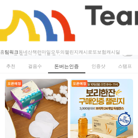
챌린지
팀워크 — 걷기·스탬프·인증샷 리워드 챌린지
홈
팀워크
동네산책
런마일
모두의챌린지
캐시로또
보험
캐시딜
새로운 챌린지가 열리면 알려드려요
돈버는인증
추천
걸음수
인증샷
스탬프
오픈예정
오픈예정