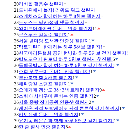
20
리비힐 걸음수 챌린지
21
도서관에서 놀자! 리워드 워크 챌린지
22
스케쳐스와 함께하는 하루 8천보 챌린지
23
트로스트 명언/성경 댓글 챌린지
24
와이드어웨이크 돈버는 인증 챌린지
11
25
구스투스 걸음수 챌린지
1
26
서울 별마당 도서관 인증샷 챌린지
1
27
락토페린과 함께하는 하루 5천보 챌린지!
28
한국마라톤협회 공인 런닝화 하루 5천보 걷기 챌린지!
29
탈모도우미 판토딜 하루 5천보 챌린지 첫진행!
5
30
동백국밥과 함께 하는 하루 6천보 걷기 챌린지!
1
31
소휘 푸룬구미 돈버는 인증 챌린지!
1
32
부산북항 힐링해봄 챌린지
1
33
해파랑길 스탬프 챌린지
1
34
오메가메 갱상도 3산 3색 트레킹 챌린지
9
35
소휘 애사비구미 돈버는 인증 챌린지
2
36
서울 중랑 장미공원 인증샷 챌린지
2
37
케어온 관절 토탈케어로 관절 튼튼한 걷기 챌린지
1
38
키토선생 돈버는 인증 챌린지
1
39
유기농 레몬즙과 함께 하루 6천보 걷기 챌린지!
1
40
한 줄 필사 인증 챌린지
5