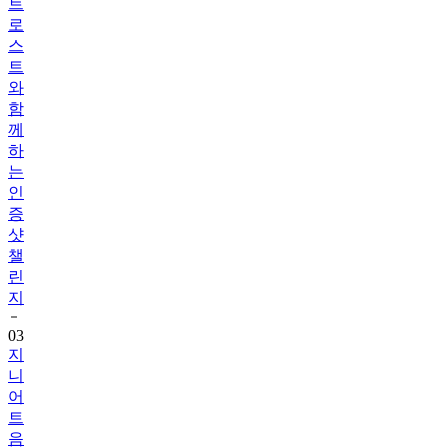
스
트
와
함
께
하
는
인
증
샷
챌
린
지
03
지
니
어
트
음
식
리