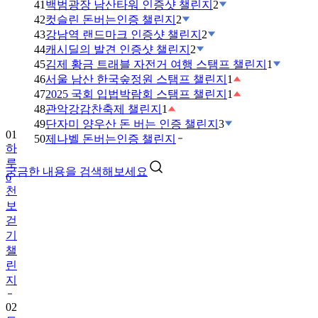
41
백범광장 남산타워 인증샷 챌린지
2
42
컷슬린 돈버는인증 챌린지
2
43
강남역 랜드마크 인증샷 챌린지
2
44
캐시딜의 발견 인증샷 챌린지
2
45
김제 황금 트래블 자전거 여행 스탬프 챌린지
1
46
서울 남산 한국숲정원 스탬프 챌린지
1
47
2025 국회 입법박람회 스탬프 챌린지
1
01
48
관악강감찬축제 챌린지
1
하
49
단자미 양우산 돈 버는 인증 챌린지
3
루
50
제나벨 돈버는인증 챌린지
6
천
궁금한 내용을 검색해보세요
보
걷
기
챌
린
지
02
트
로