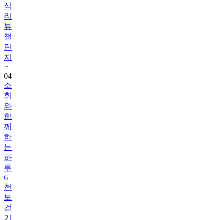
뷰
챌
린
지
04
소
휘
와
함
께
하
는
하
루
6
천
보
걷
기
챌