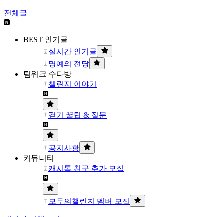
전체글
BEST 인기글
실시간 인기글
명예의 전당
팀워크 수다방
챌린지 이야기
걷기 꿀팁 & 질문
공지사항
커뮤니티
캐시톡 친구 추가 모집
모두의챌린지 멤버 모집