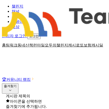
챌린지
채널
소식
커뮤니티
보상
관리자 로그인
로그인
홈
팀워크
동네산책
런마일
모두의챌린지
캐시로또
보험
캐시딜
🏆
커뮤니티 랭킹
즐겨찾기
게시판 제목의
아이콘을 선택하면
즐겨찾기에 추가됩니다.