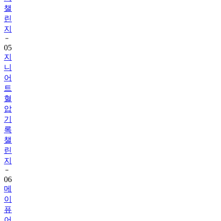
린
지
05
지
니
어
트
혈
압
기
록
챌
린
지
06
메
이
퓨
어
걸