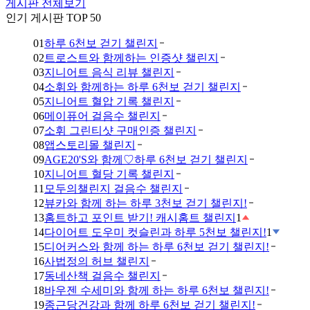
게시판 전체보기
인기 게시판 TOP 50
01
하루 6천보 걷기 챌린지
02
트로스트와 함께하는 인증샷 챌린지
03
지니어트 음식 리뷰 챌린지
04
소휘와 함께하는 하루 6천보 걷기 챌린지
05
지니어트 혈압 기록 챌린지
06
메이퓨어 걸음수 챌린지
07
소휘 그린티샷 구매인증 챌린지
08
앱스토리몰 챌린지
09
AGE20'S와 함께♡하루 6천보 걷기 챌린지
10
지니어트 혈당 기록 챌린지
11
모두의챌린지 걸음수 챌린지
12
뷰카와 함께 하는 하루 3천보 걷기 챌린지!
13
홈트하고 포인트 받기! 캐시홈트 챌린지
1
14
다이어트 도우미 컷슬린과 하루 5천보 챌린지!
1
15
디어커스와 함께 하는 하루 6천보 걷기 챌린지!
16
사법정의 허브 챌린지
17
동네산책 걸음수 챌린지
18
바우젠 수세미와 함께 하는 하루 6천보 챌린지!
19
종근당건강과 함께 하루 6천보 걷기 챌린지!