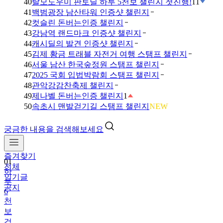
40
탈모도우미 판토딜 하루 5천보 챌린지 첫진행!
11
41
백범광장 남산타워 인증샷 챌린지
42
컷슬린 돈버는인증 챌린지
43
강남역 랜드마크 인증샷 챌린지
44
캐시딜의 발견 인증샷 챌린지
45
김제 황금 트래블 자전거 여행 스탬프 챌린지
46
서울 남산 한국숲정원 스탬프 챌린지
47
2025 국회 입법박람회 스탬프 챌린지
48
관악강감찬축제 챌린지
49
제나벨 돈버는인증 챌린지
1
50
속초시 맨발걷기길 스탬프 챌린지
NEW
궁금한 내용을 검색해보세요
즐겨찾기
01
전체
하
인기글
루
공지
6
천
보
걷