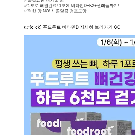
✅불필요한 첨가물 無
✅1포로 해결완료! 1포에 비타민D+K2+셀레늄까지!
✅역한 맛 NO! 새콤달콤 청포도맛
👉(click) 푸드루트 비타민D 자세히 보러가기 GO