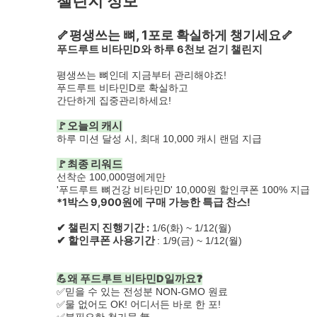
챌린지 정보
🦴평생쓰는 뼈, 1포로 확실하게 챙기세요🦴
푸드루트 비타민D와 하루 6천보 걷기 챌린지
평생쓰는 뼈인데 지금부터 관리해야죠!
푸드루트 비타민D로 확실하고
간단하게 집중관리하세요!
🚩오늘의 캐시
하루 미션 달성 시, 최대 10,000 캐시 랜덤 지급
🚩최종 리워드
선착순 100,000명에게만
'푸드루트 뼈건강 비타민D' 10,000원 할인쿠폰 100% 지급
*1박스 9,900원에 구매 가능한 특급 찬스!
✔ 챌린지 진행기간 :
1/6(화) ~ 1/12(월)
✔ 할인쿠폰 사용기간
: 1/9(금) ~ 1/12(월)
💪왜 푸드루트 비타민D일까요❓
✅믿을 수 있는 전성분 NON-GMO 원료
✅물 없어도 OK! 어디서든 바로 한 포!