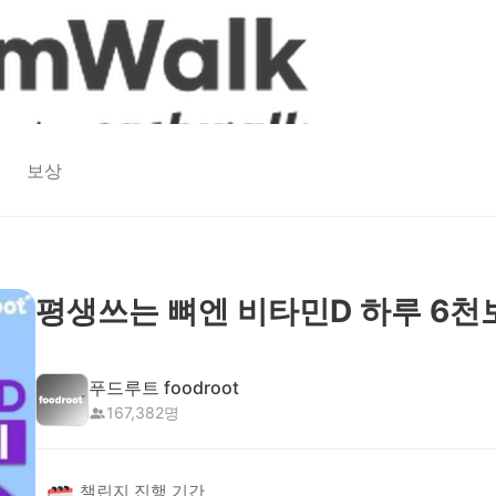
보상
평생쓰는 뼈엔 비타민D 하루 6천
푸드루트 foodroot
167,382
명
챌린지 진행 기간