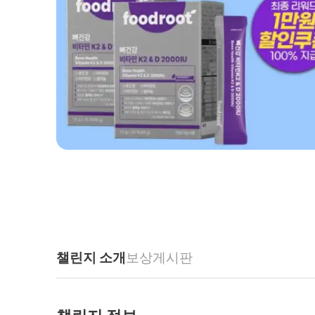
챌린지 소개
보상
게시판