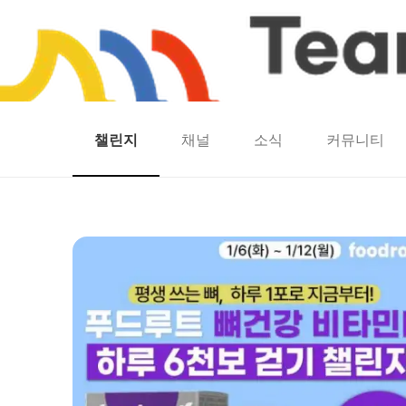
챌린지
채널
소식
커뮤니티
홈
팀워크
동네산책
런마일
모두의챌린지
캐시로또
보험
캐시딜