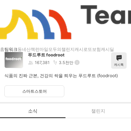
푸드루트 foodroot
홈
팀워크
동네산책
런마일
모두의챌린지
캐시로또
보험
캐시딜
푸드루트 foodroot
167,381
3.5천만
캐시톡
식품의 진짜 근본, 건강의 싹을 틔우는 푸드루트 (foodroot)
스마트스토어
소식
챌린지