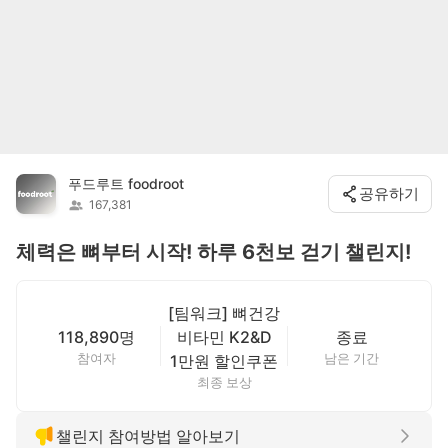
푸드루트 foodroot
공유하기
167,381
체력은 뼈부터 시작! 하루 6천보 걷기 챌린지!
[팀워크] 뼈건강
118,890명
비타민 K2&D
종료
참여자
남은 기간
1만원 할인쿠폰
최종 보상
챌린지 참여방법 알아보기