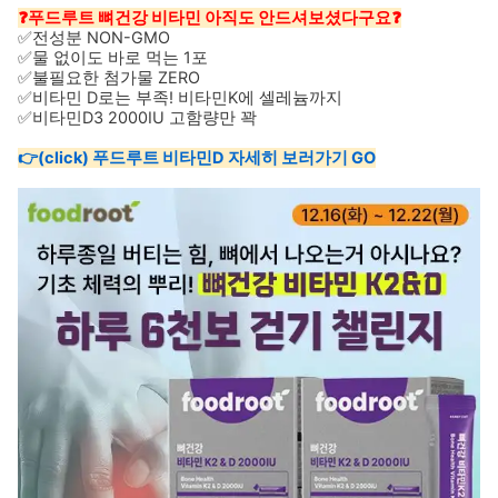
❓푸드루트 뼈건강 비타민 아직도 안드셔보셨다구요❓
✅전성분 NON-GMO
✅물 없이도 바로 먹는 1포
✅불필요한 첨가물 ZERO
✅비타민 D로는 부족! 비타민K에 셀레늄까지
✅비타민D3 2000IU 고함량만 꽉
👉(click) 푸드루트 비타민D 자세히 보러가기 GO