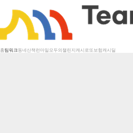
챌린지 상세
홈
팀워크
동네산책
런마일
모두의챌린지
캐시로또
보험
캐시딜