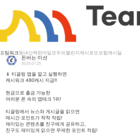
게시글 상세
📱 티끌링 앱을 깔고 실행하면
홈
팀워크
동네산책
런마일
모두의챌린지
캐시로또
보험
캐시딜
돈버는 미션
2025.07.25
📱 티끌링 앱을 깔고 실행하면
캐시워크 480캐시 지급!!
현금으로 출금 가능한
여러분 폰 속의 앱테크 1위!
티끌링에서 뉴스와 게시글을 읽으면
매시간 포인트가 착착 적립!
재미있는 콘텐츠를 친구에게 공유하고,
친구도 재미있게 읽으면 무제한 포인트 적립!