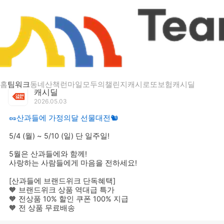
게시글 상세
🥜산과들에 가정의달 선물대전🐿️
홈
팀워크
동네산책
런마일
모두의챌린지
캐시로또
보험
캐시딜
캐시딜
2026.05.03
🥜산과들에 가정의달 선물대전🐿️
5/4 (월) ~ 5/10 (일) 단 일주일!
5월은 산과들에와 함께!
사랑하는 사람들에게 마음을 전하세요!
[산과들에 브랜드위크 단독혜택]
🧡 브랜드위크 상품 역대급 특가
🧡 전상품 10% 할인 쿠폰 100% 지급
🧡 전 상품 무료배송