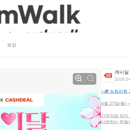
보상
캐시딜
2026.0
✨🎁 뉴트리원
4월 27일(월) 
가정의달 맞이 
사랑하는 분들께