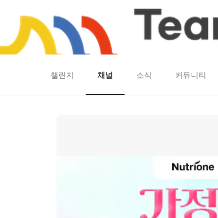
챌린지
채널
소식
커뮤니티
홈
팀워크
동네산책
런마일
모두의챌린지
캐시로또
보험
캐시딜
✨🎁 뉴트리원 가정의달 브랜드전 🎁✨