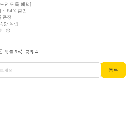
드전 단독 혜택]
대 ~ 64% 할인
품 증정
똑똑한 적립
무료배송
댓글
3
공유
4
등록