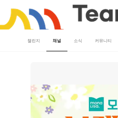
챌린지
채널
소식
커뮤니티
홈
팀워크
동네산책
런마일
모두의챌린지
캐시로또
보험
캐시딜
🧻 모나리자 생활용품 특가전 🧻