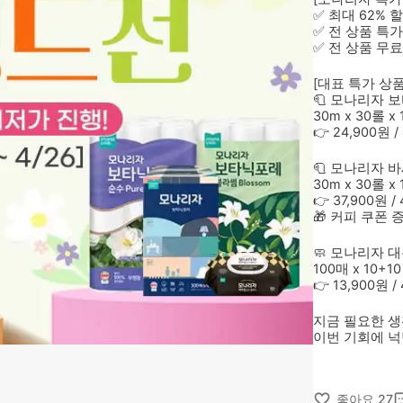
✅ 최대 
62% 
✅ 전 상품 
특가
✅ 전 상품 
무료
[대표 특가 상품
🧻 모나리자 
30m x 30롤 x 
👉 
24,900원 
🧻 모나리자 
30m x 30롤 x 
👉 
37,900원 /
🎁 
커피 쿠폰 
🧼 모나리자 
100매 x 
10+10
👉 
13,900원 
지금 필요한 생
이번 기회에 넉
좋아요
27