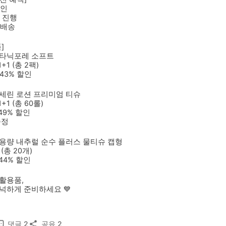
할인
 진행
배송
]
보타닉포레 소프트
1+1 (총 2팩)
/ 43% 할인
바세린 로션 프리미엄 티슈
1+1 (총 60롤)
 49% 할인
증정
대용량 내추럴 순수 플러스 물티슈 캡형
 (총 20개)
/ 44% 할인
활용품,
넉하게 준비하세요 💙
댓글
2
공유
2